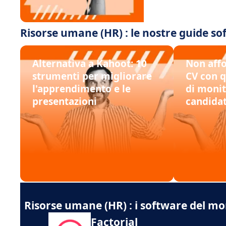
Risorse umane (HR) : le nostre guide s
Alternativa a Kahoot: 10
Non affo
strumenti per migliorare
CV con q
l'apprendimento e le
di monit
presentazioni
candida
Risorse umane (HR) : i software del 
Factorial