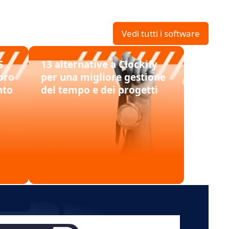
Vedi tutti i software
S
13 alternative a Clockify
voro
per una migliore gestione
nto
del tempo e dei progetti