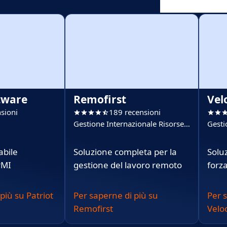
tware
Remofirst
Vel
sioni
189 recensioni
Gestione Internazionale Risorse
Gesti
Umane (IHRM)
Uman
abile
Soluzione completa per la
Soluz
PMI
gestione del lavoro remoto
forz
più su Patriot
Per saperne di più su
Per 
Remofirst
Veloc