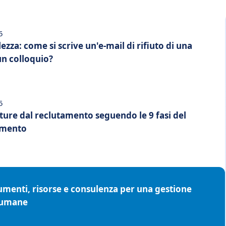
5
ezza: come si scrive un'e-mail di rifiuto di una
n colloquio?
5
ture dal reclutamento seguendo le 9 fasi del
amento
rumenti, risorse e consulenza per una gestione
e umane