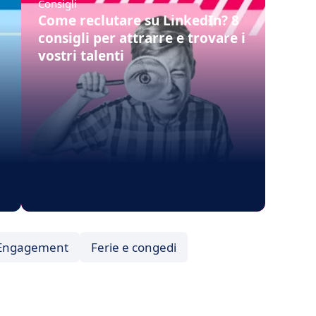
Consigli
Come reclutare su LinkedIn? 8
consigli per attrarre e trovare i
vostri talenti
Engagement
Ferie e congedi