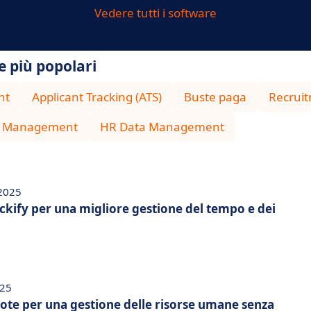
Vedere tutti i software
e più popolari
nt
Applicant Tracking (ATS)
Buste paga
Recrui
e Management
HR Data Management
 2025
ockify per una migliore gestione del tempo e dei
025
mote per una gestione delle risorse umane senza