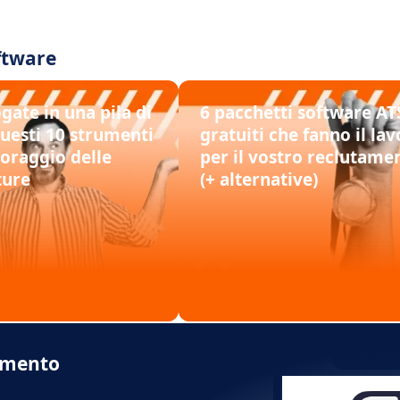
oftware
gate in una pila di
6 pacchetti software AT
uesti 10 strumenti
gratuiti che fanno il la
oraggio delle
per il vostro reclutame
ture
(+ alternative)
momento