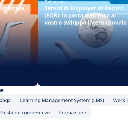
Definizioni
igliorare
Servizi di Employer of Record
(EOR): la porta d'accesso al
vostro sviluppo internazionale
te
 paga
Learning Management System (LMS)
Work 
Gestione competenze
Formazione