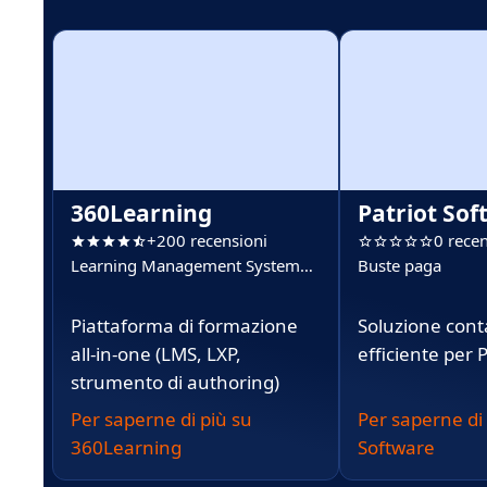
360Learning
Patriot Sof
+200 recensioni
0 recen
Learning Management System
Buste paga
(LMS)
Piattaforma di formazione
Soluzione cont
all-in-one (LMS, LXP,
efficiente per 
strumento di authoring)
Per saperne di più su
Per saperne di 
360Learning
Software