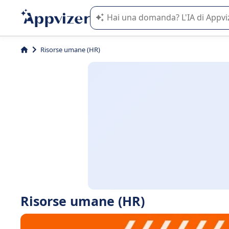
L'IA di Appvizer vi guida nell'utilizzo
Risorse umane (HR)
Risorse umane (HR)