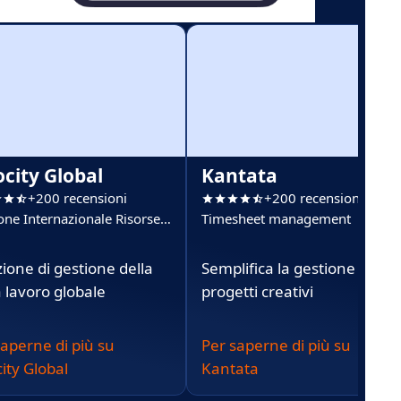
ocity Global
Kantata
+200 recensioni
+200 recensioni
one Internazionale Risorse
Timesheet management
e (IHRM)
ione di gestione della
Semplifica la gestione dei
a lavoro globale
progetti creativi
saperne di più su
Per saperne di più su
ity Global
Kantata