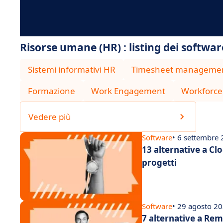
Risorse umane (HR) : listing dei softwar
Sistemi informativi HR
Timesheet manageme
Formazione
Work Engagement
Workforc
Vedere più
Software
• 6 settembre
13 alternative a Cl
progetti
Software
• 29 agosto 2
7 alternative a Re