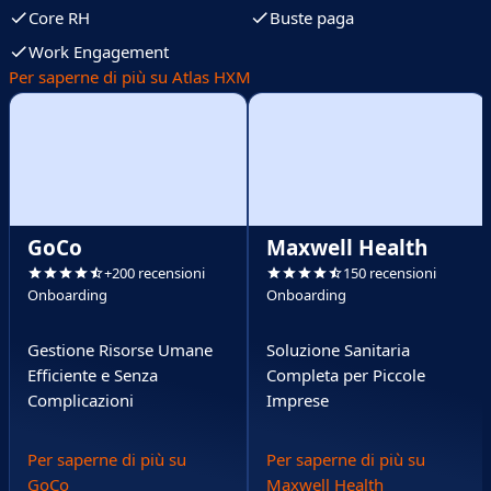
Core RH
Buste paga
Work Engagement
Per saperne di più su Atlas HXM
GoCo
Maxwell Health
+200 recensioni
150 recensioni
Onboarding
Onboarding
Gestione Risorse Umane
Soluzione Sanitaria
Efficiente e Senza
Completa per Piccole
Complicazioni
Imprese
Per saperne di più su
Per saperne di più su
GoCo
Maxwell Health