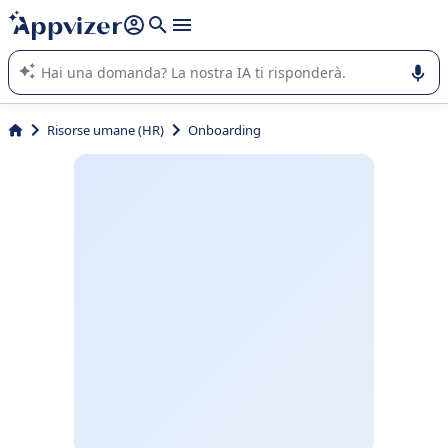
righe con
shift + enter
).
L'IA di Appvizer vi guida nell'utilizzo o nella scelta di un
software SaaS per la vostra azienda.
Risorse umane (HR)
Onboarding