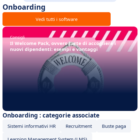
Onboarding
Vedi tutti i software
Consigli
Il Welcome Pack, ovvero l'arte di accogliere i
nuovi dipendenti: esempi e vantaggi
Onboarding : categorie associate
Sistemi informativi HR
Recruitment
Buste paga
Learning Management System (LMS)