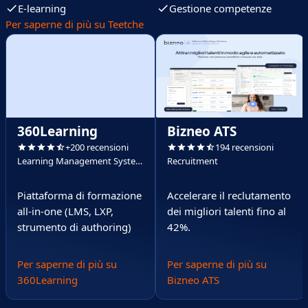
E-learning
Gestione competenze
Per saperne di più su Teetche
360Learning
Bizneo ATS
+200 recensioni
194 recensioni
Learning Management System
Recruitment
(LMS)
Piattaforma di formazione
Accelerare il reclutamento
all-in-one (LMS, LXP,
dei migliori talenti fino al
strumento di authoring)
42%.
Per saperne di più su
Per saperne di più su
360Learning
Bizneo ATS