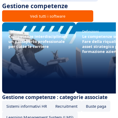
Gestione competenze
Vedi tutti i software
Definizioni
Definizioni
Competenze interdisciplinari:
Le competenze sc
un passaporto professionale
Fare della riquali
per tutte le carriere
asset strategico p
formazione azien
Gestione competenze : categorie associate
Sistemi informativi HR
Recruitment
Buste paga
Learning Management System (LMS)