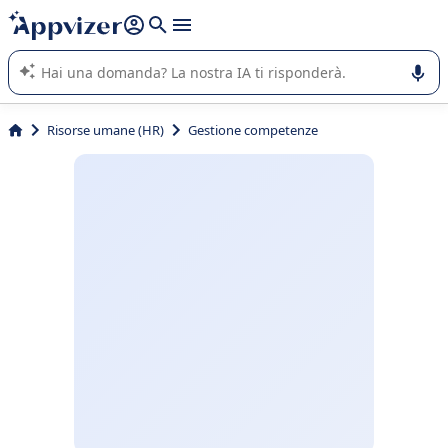
righe con
shift + enter
).
L'IA di Appvizer vi guida nell'utilizzo o nella scelta di un
software SaaS per la vostra azienda.
Risorse umane (HR)
Gestione competenze