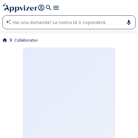
righe con
shift + enter
).
L'IA di Appvizer vi guida nell'utilizzo o nella scelta di un
software SaaS per la vostra azienda.
Collaborativi