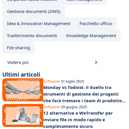
Gestione documenti (DMS)
Idea & Innovation Management
Pacchetto ufficio
Trasferimento documenti
Knowledge Management
File sharing
Vedere più
Ultimi articoli
Software
• 31 luglio 2025
Monday vs Todoist: il duello tra
strumenti di gestione dei progetti
che farà tremare i team di prodotto
nel 2025
Software
• 29 giugno 2025
12 alternative a WeTransfer per
inviare file in modo rapido e
completamente sicuro