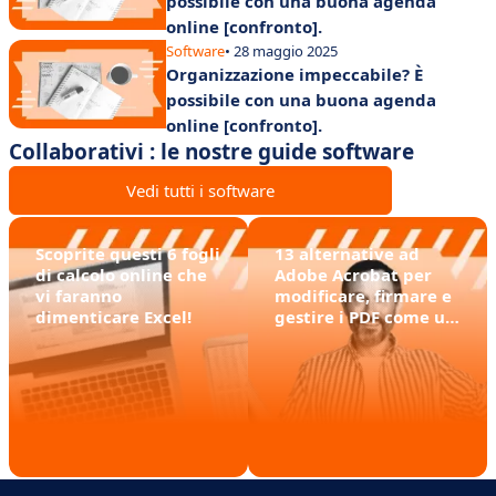
possibile con una buona agenda
online [confronto].
Software
• 28 maggio 2025
Organizzazione impeccabile? È
possibile con una buona agenda
online [confronto].
Collaborativi : le nostre guide software
Vedi tutti i software
Scoprite questi 6 fogli
13 alternative ad
di calcolo online che
Adobe Acrobat per
vi faranno
modificare, firmare e
dimenticare Excel!
gestire i PDF come un
professionista