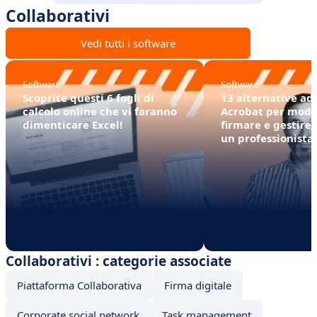
Collaborativi
Vedi tutti i software
Software
Software
Scoprite questi 6 fogli di
13 alternative ad
calcolo online che vi faranno
Acrobat per modif
dimenticare Excel!
firmare e gestire
un professionista
Collaborativi : categorie associate
Piattaforma Collaborativa
Firma digitale
Corporate social network
Task management