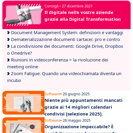
Consigli • 27 dicembre 2021
Il digitale nelle vostre aziende
grazie alla Digital Transformation
Document Management System: definizioni e vantaggi
Dematerializzazione documenti cartacei: pro e contro
La condivisione dei documenti: Google Drive, Dropbox
o Onedrive?
Riunioni in videoconferenza > la rivoluzione dei
meeting online
Zoom Fatigue: Quando una videochiamata diventa un
incubo
Software
• 20 giugno 2025
Niente più appuntamenti mancati
grazie ai 14 migliori calendari
condivisi [selezione 2025].
Software
• 28 maggio 2025
Organizzazione impeccabile? È