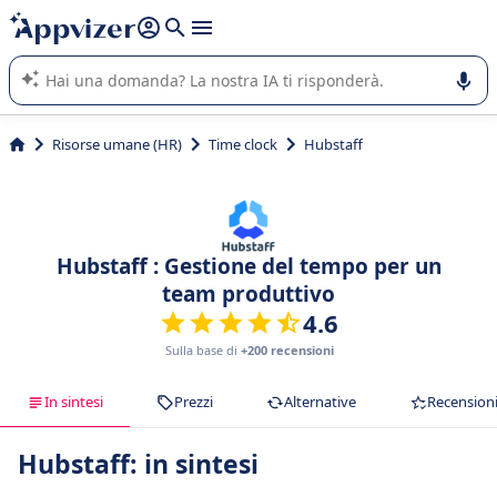
righe con
shift + enter
).
L'IA di Appvizer vi guida nell'utilizzo o nella scelta di un
software SaaS per la vostra azienda.
Risorse umane (HR)
Time clock
Hubstaff
Hubstaff : Gestione del tempo per un
team produttivo
4.6
Sulla base di
+200 recensioni
In sintesi
Prezzi
Alternative
Recension
Hubstaff: in sintesi