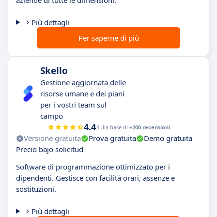
aziende di tutte le dimensioni.
Più dettagli
Per saperne di più
Skello
Gestione aggiornata delle
risorse umane e dei piani
per i vostri team sul
campo
4.4
Sulla base di
+200 recensioni
Versione gratuita
Prova gratuita
Demo gratuita
Precio bajo solicitud
Software di programmazione ottimizzato per i
dipendenti. Gestisce con facilità orari, assenze e
sostituzioni.
Più dettagli