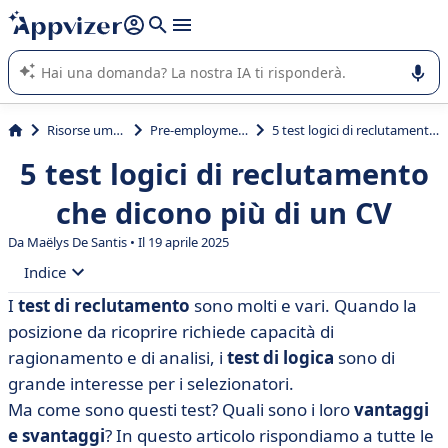
righe con
shift + enter
).
L'IA di Appvizer vi guida nell'utilizzo o nella scelta di un
software SaaS per la vostra azienda.
Risorse umane (HR)
Pre-employment Testing
5 test logici di reclutamento che dicono più di un CV
5 test logici di reclutamento
che dicono più di un CV
Da
Maëlys De Santis
• Il 19 aprile 2025
Indice
I
test di reclutamento
sono molti e vari. Quando la
• Test di logica nelle assunzioni: cosa sono?
posizione da ricoprire richiede capacità di
• A quale categoria appartengono i test di logica?
ragionamento e di analisi, i
test di logica
sono di
grande interesse per i selezionatori.
• Vantaggi e svantaggi dei test di logica nel
Ma come sono questi test? Quali sono i loro
vantaggi
reclutamento
e svantaggi
? In questo articolo rispondiamo a tutte le
• 5 esempi di test logici nel reclutamento