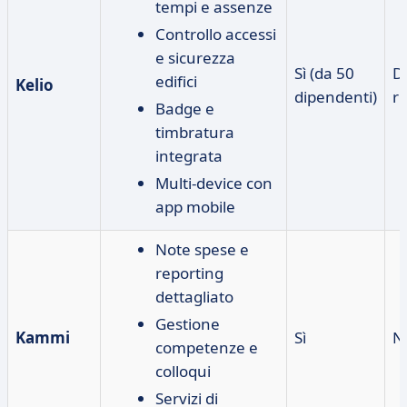
tempi e assenze
Controllo accessi
e sicurezza
Sì (da 50
D
edifici
Kelio
dipendenti)
ri
Badge e
timbratura
integrata
Multi-device con
app mobile
Note spese e
reporting
dettagliato
Gestione
Kammi
Sì
N
competenze e
colloqui
Servizi di