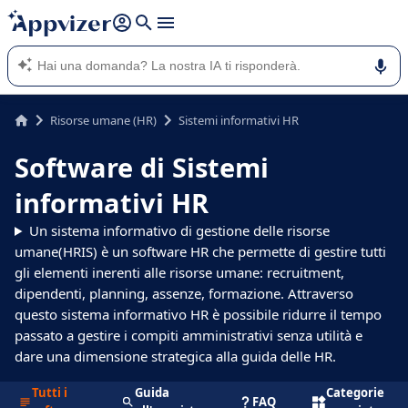
righe con
shift + enter
).
L'IA di Appvizer vi guida nell'utilizzo o nella scelta di un
software SaaS per la vostra azienda.
Risorse umane (HR)
Sistemi informativi HR
Software di Sistemi
informativi HR
Un sistema informativo di gestione delle risorse
umane(HRIS) è un software HR che permette di gestire tutti
gli elementi inerenti alle risorse umane: recruitment,
dipendenti, planning, assenze, formazione. Attraverso
questo sistema informativo HR è possibile ridurre il tempo
passato a gestire i compiti amministrativi senza utilità e
dare una dimensione strategica alla guida delle HR.
Tutti i
Guida
Categorie
FAQ