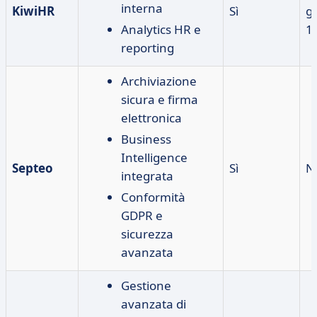
interna
KiwiHR
Sì
gr
Analytics HR e
18
reporting
Archiviazione
sicura e firma
elettronica
Business
Intelligence
Septeo
Sì
N
integrata
Conformità
GDPR e
sicurezza
avanzata
Gestione
avanzata di