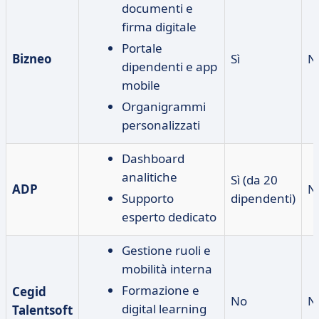
documenti e
firma digitale
Portale
Bizneo
Sì
N
dipendenti e app
mobile
Organigrammi
personalizzati
Dashboard
analitiche
Sì (da 20
ADP
N
Supporto
dipendenti)
esperto dedicato
Gestione ruoli e
mobilità interna
Formazione e
Cegid
No
N
digital learning
Talentsoft