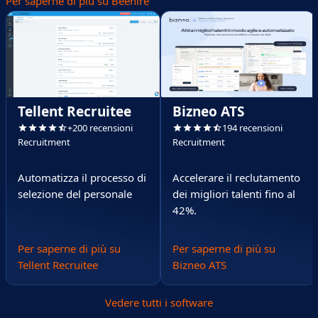
Per saperne di più su Beehire
Tellent Recruitee
Bizneo ATS
+200 recensioni
194 recensioni
Recruitment
Recruitment
Automatizza il processo di
Accelerare il reclutamento
selezione del personale
dei migliori talenti fino al
42%.
Per saperne di più su
Per saperne di più su
Tellent Recruitee
Bizneo ATS
Vedere tutti i software