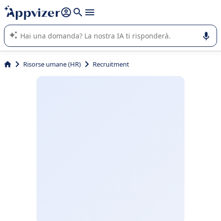
righe con
shift + enter
).
L'IA di Appvizer vi guida nell'utilizzo o nella scelta di un
software SaaS per la vostra azienda.
Risorse umane (HR)
Recruitment