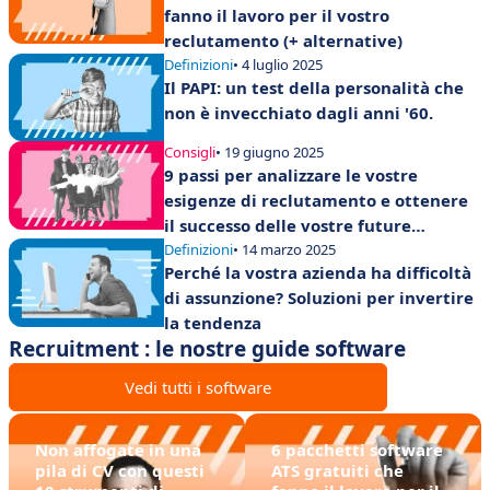
fanno il lavoro per il vostro
reclutamento (+ alternative)
Definizioni
• 4 luglio 2025
Il PAPI: un test della personalità che
non è invecchiato dagli anni '60.
Consigli
• 19 giugno 2025
9 passi per analizzare le vostre
esigenze di reclutamento e ottenere
il successo delle vostre future
assunzioni!
Definizioni
• 14 marzo 2025
Perché la vostra azienda ha difficoltà
di assunzione? Soluzioni per invertire
la tendenza
Recruitment : le nostre guide software
Vedi tutti i software
Non affogate in una
6 pacchetti software
pila di CV con questi
ATS gratuiti che