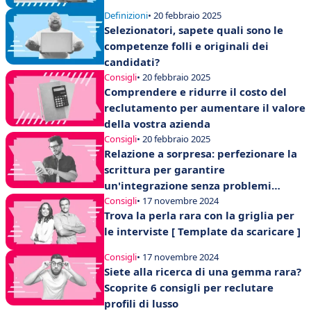
Definizioni
• 20 febbraio 2025
Selezionatori, sapete quali sono le
competenze folli e originali dei
candidati?
Consigli
• 20 febbraio 2025
Comprendere e ridurre il costo del
reclutamento per aumentare il valore
della vostra azienda
Consigli
• 20 febbraio 2025
Relazione a sorpresa: perfezionare la
scrittura per garantire
un'integrazione senza problemi
nell'azienda
Consigli
• 17 novembre 2024
Trova la perla rara con la griglia per
le interviste [ Template da scaricare ]
Consigli
• 17 novembre 2024
Siete alla ricerca di una gemma rara?
Scoprite 6 consigli per reclutare
profili di lusso