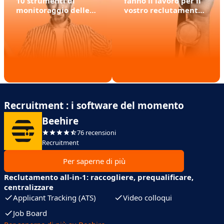
10 strumenti di
fanno il lavoro per il
monitoraggio delle
vostro reclutamento
candidature
(+ alternative)
Recruitment : i software del momento
Beehire
76 recensioni
Recruitment
Per saperne di più
Reclutamento all-in-1: raccogliere, prequalificare,
centralizzare
Applicant Tracking (ATS)
Video colloqui
Job Board