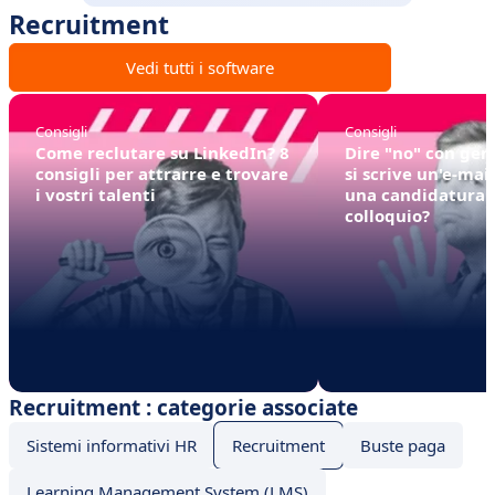
Recruitment
Vedi tutti i software
Consigli
Consigli
Come reclutare su LinkedIn? 8
Dire "no" con gen
consigli per attrarre e trovare
si scrive un'e-mail
i vostri talenti
una candidatura 
colloquio?
Recruitment : categorie associate
Sistemi informativi HR
Recruitment
Buste paga
Learning Management System (LMS)