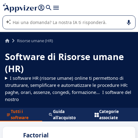
righe con
shift + enter
).
L'IA di Appvizer vi guida nell'utilizzo o nella scelta di un
software SaaS per la vostra azienda.
Risorse umane (HR)
Software di Risorse umane
(HR)
I software HR (risorse umane) online ti permettono di
strutturare, semplificare e automatizzare le procedure HR:
paghe, orari, assenze, congedi, formazione… I software del
nostro
Tutti i
Guida
Categorie
software
all'acquisto
associate
Factorial