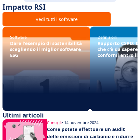
Impatto RSI
Vedi tutti i software
Software
Definizioni
Dare l'esempio di sostenibilità
Rapporto CSRD: tu
scegliendo il miglior software
che c'è da sapere 
ESG
conformi entro il
Ultimi articoli
Consigli
• 14 novembre 2024
Come potete effettuare un audit
delle emissioni di carbonio e ridurre