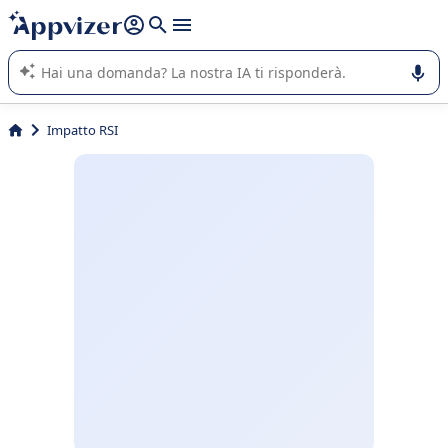
righe con
shift + enter
).
L'IA di Appvizer vi guida nell'utilizzo o nella scelta di un
software SaaS per la vostra azienda.
Impatto RSI