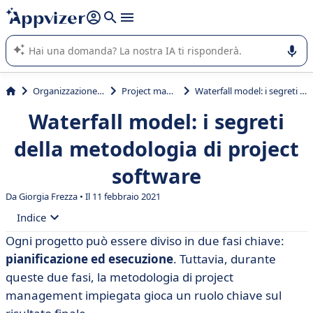
righe con
shift + enter
).
L'IA di Appvizer vi guida nell'utilizzo o nella scelta di un
software SaaS per la vostra azienda.
Organizzazione & planning
Project management
Waterfall model: i segreti della metodologia di project software
Waterfall model: i segreti
della metodologia di project
software
Da Giorgia Frezza • Il 11 febbraio 2021
Indice
Ogni progetto può essere diviso in due fasi chiave:
• Cos’è il waterfall model?
pianificazione ed esecuzione
. Tuttavia, durante
• Le fasi del waterfall model
queste due fasi, la metodologia di project
management impiegata gioca un ruolo chiave sul
• Esempi di waterfall model