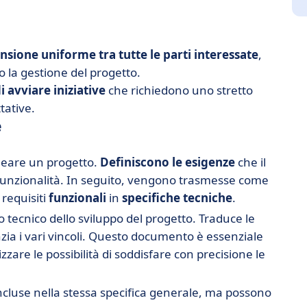
nsione
uniforme
tra tutte le parti interessate
,
o la gestione del progetto.
i avviare iniziative
che richiedono uno stretto
tative.
e
ineare un progetto.
Definiscono le esigenze
che il
 funzionalità. In seguito, vengono trasmesse come
 requisiti
funzionali
in
specifiche
tecniche
.
o tecnico dello sviluppo del progetto. Traduce le
enzia i vari vincoli. Questo documento è essenziale
izzare le possibilità di soddisfare con precisione le
incluse nella stessa specifica generale, ma possono