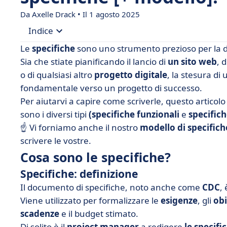
Da Axelle Drack • Il 1 agosto 2025
Indice
Le
specifiche
sono uno strumento prezioso per la de
• Cosa sono le specifiche?
Sia che stiate pianificando il lancio di
un sito web
, 
o di qualsiasi altro
progetto digitale
, la stesura di 
• Come si redigono le specifiche di progetto? Co
fondamentale verso un progetto di successo.
• Esempi di specifiche di progetto da scaricare
Per aiutarvi a capire come scriverle, questo articol
• Esempio di specifica completa
sono i diversi tipi
(specifiche funzionali
e
specific
☝️ Vi forniamo anche il nostro
• Semplificare la stesura delle specifiche con l'int
modello di specifich
scrivere le vostre.
• Specifiche e agilità per anticipare i cambiament
Cosa sono le specifiche?
Specifiche: definizione
Il documento di specifiche, noto anche come
CDC
,
Viene utilizzato per formalizzare le
esigenze
, gli
obi
scadenze
e il budget stimato.
Di solito è il
project manager
a redigere
le specifi