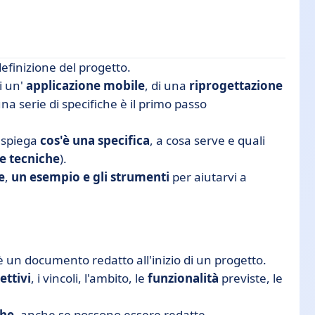
finizione del progetto.
di un'
applicazione mobile
, di una
riprogettazione
una serie di specifiche è il primo passo
ntenuti e buone pratiche
o spiega
cos'è una specifica
, a cosa serve e quali
he tecniche
).
elligenza artificiale: 5 strumenti
e
,
un esempio e gli strumenti
per aiutarvi a
i
 è un documento redatto all'inizio di un progetto.
ettivi
, i vincoli, l'ambito, le
funzionalità
previste, le
che
, anche se possono essere redatte