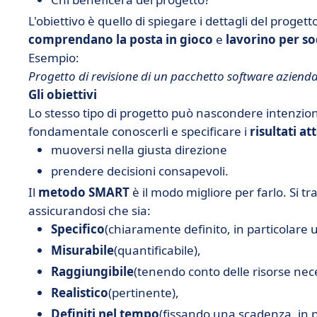
L'obiettivo è quello di spiegare i dettagli del progett
comprendano la posta in gioco
e
lavorino per so
Esempio:
Progetto di revisione di un pacchetto software aziendal
Gli obiettivi
Lo stesso tipo di progetto può nascondere intenzioni
fondamentale conoscerli e specificare i
risultati at
muoversi nella giusta direzione
prendere decisioni consapevoli.
Il
metodo SMART
è il modo migliore per farlo. Si tr
assicurandosi che sia:
Specifico
(chiaramente definito, in particolare
Misurabile
(quantificabile),
Raggiungibile
(tenendo conto delle risorse nece
Realistico
(pertinente),
Definiti nel tempo
(fissando una scadenza, in p