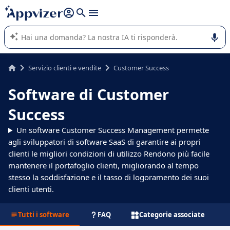
righe con
shift + enter
).
L'IA di Appvizer vi guida nell'utilizzo o nella scelta di un
software SaaS per la vostra azienda.
Servizio clienti e vendite
Customer Success
Software di Customer
Success
Un software Customer Success Management permette
agli sviluppatori di software SaaS di garantire ai propri
clienti le migliori condizioni di utilizzo Rendono più facile
mantenere il portafoglio clienti, migliorando al tempo
stesso la soddisfazione e il tasso di logoramento dei suoi
clienti utenti.
Tutti i software
FAQ
Categorie associate