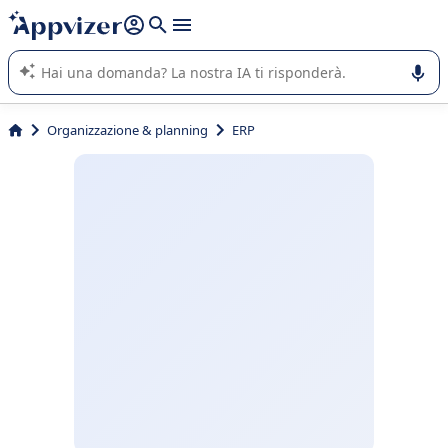
righe con
shift + enter
).
L'IA di Appvizer vi guida nell'utilizzo o nella scelta di un
software SaaS per la vostra azienda.
Organizzazione & planning
ERP