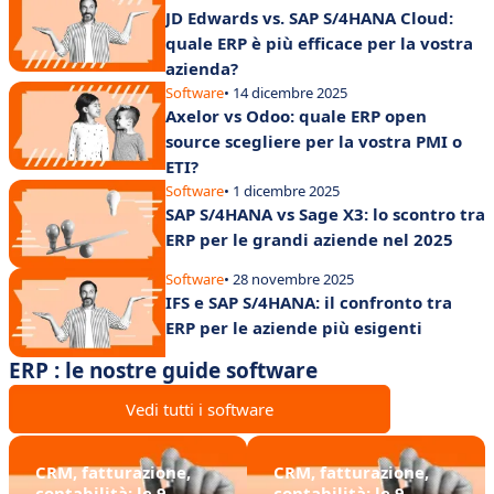
JD Edwards vs. SAP S/4HANA Cloud:
quale ERP è più efficace per la vostra
azienda?
Software
• 14 dicembre 2025
Axelor vs Odoo: quale ERP open
source scegliere per la vostra PMI o
ETI?
Software
• 1 dicembre 2025
SAP S/4HANA vs Sage X3: lo scontro tra
ERP per le grandi aziende nel 2025
Software
• 28 novembre 2025
IFS e SAP S/4HANA: il confronto tra
ERP per le aziende più esigenti
ERP : le nostre guide software
Vedi tutti i software
CRM, fatturazione,
CRM, fatturazione,
contabilità: le 9
contabilità: le 9