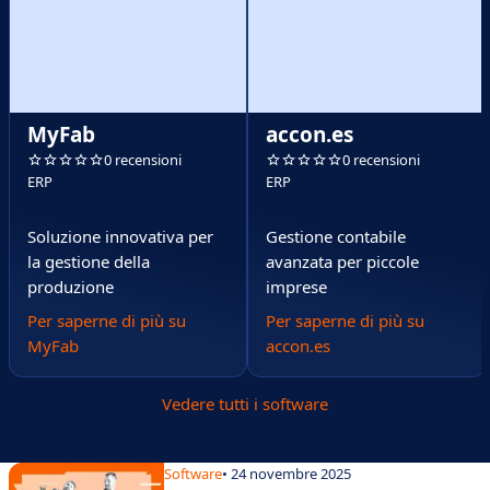
MyFab
accon.es
0 recensioni
0 recensioni
ERP
ERP
Soluzione innovativa per
Gestione contabile
la gestione della
avanzata per piccole
produzione
imprese
Per saperne di più su
Per saperne di più su
MyFab
accon.es
Vedere tutti i software
Software
• 24 novembre 2025