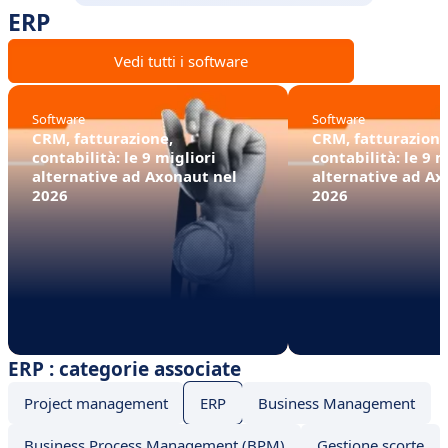
ERP
Vedi tutti i software
Software
Software
CRM, fatturazione,
CRM, fatturazione
contabilità: le 9 migliori
contabilità: le 9 m
alternative ad Axonaut nel
alternative ad Ax
2026
2026
ERP : categorie associate
Project management
ERP
Business Management
Business Process Management (BPM)
Gestione scorte