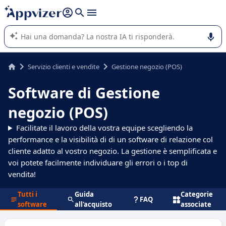
righe con
shift + enter
).
L'IA di Appvizer vi guida nell'utilizzo o nella scelta di un
software SaaS per la vostra azienda.
Servizio clienti e vendite
Gestione negozio (POS)
Software di Gestione
negozio (POS)
Facilitate il lavoro della vostra equipe scegliendo la
performance e la visibilità di di un software di relazione col
cliente adatto al vostro negozio. La gestione è semplificata e
voi potete facilmente individuare gli errori o i top di
vendita!
Tutti i
Guida
Categorie
FAQ
software
all'acquisto
associate