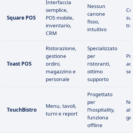
Interfaccia
Nessun
semplice,
Co
canone
Square POS
POS mobile,
su
fisso,
inventario,
tr
intuitivo
CRM
Ristorazione,
Specializzato
gestione
per
Po
Toast POS
ordini,
ristoranti,
ad 
magazzino e
ottimo
set
personale
supporto
Progettato
per
No
Menu, tavoli,
TouchBistro
l’hospitality,
al 
turni e report
funziona
ge
offline