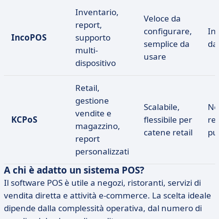
Inventario,
Veloce da
report,
configurare,
In
IncoPOS
supporto
semplice da
da
multi-
usare
dispositivo
Retail,
gestione
Scalabile,
Ne
vendite e
KCPoS
flessibile per
re
magazzino,
catene retail
pu
report
personalizzati
A chi è adatto un sistema POS?
Il software POS è utile a negozi, ristoranti, servizi di
vendita diretta e attività e-commerce. La scelta ideale
dipende dalla complessità operativa, dal numero di