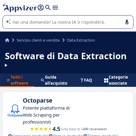
righe con
shift + enter
).
L'IA di Appvizer vi guida nell'utilizzo o nella scelta di un
software SaaS per la vostra azienda.
Servizio clienti e vendite
Data Extraction
Software di Data Extraction
Tutti i
Guida
Categorie
FAQ
software
all'acquisto
associate
Octoparse
Potente piattaforma di
Web Scraping per
professionisti
4.5
Sulla base di
+200 recensioni
Versione gratuita
Prova gratuita
Demo gratuita