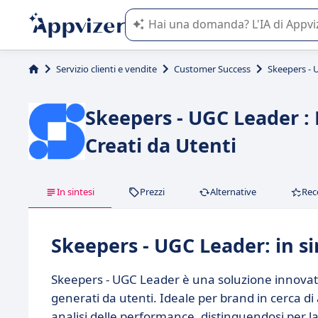
L'IA di Appvizer vi guida nell'utilizzo
Servizio clienti e vendite
Customer Success
Skeepers - 
Skeepers - UGC Leader :
Creati da Utenti
In sintesi
Prezzi
Alternative
Rec
Skeepers - UGC Leader: in si
Skeepers - UGC Leader è una soluzione innovat
generati da utenti. Ideale per brand in cerca di
analisi delle performance, distinguendosi per l