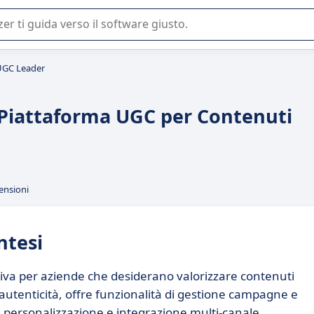
 o nella scelta di un software SaaS per la vostra azienda.
UGC Leader
 Piattaforma UGC per Contenuti
ensioni
ntesi
iva per aziende che desiderano valorizzare contenuti
 autenticità, offre funzionalità di gestione campagne e
a personalizzazione e integrazione multi-canale.