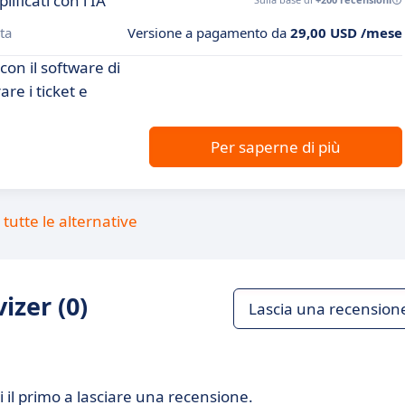
lificati con l'IA
ta
Versione a pagamento da
29,00 USD /mese
 con il software di
re i ticket e
Per saperne di più
tutte le alternative
izer (0)
Lascia una recension
 il primo a lasciare una recensione.