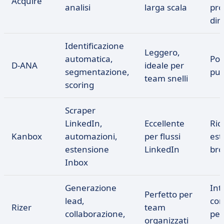
Acquire
analisi
larga scala
pro
dir
Identificazione
Leggero,
automatica,
Poc
D-ANA
ideale per
segmentazione,
pub
team snelli
scoring
Scraper
LinkedIn,
Eccellente
Ric
Kanbox
automazioni,
per flussi
est
estensione
LinkedIn
bro
Inbox
Generazione
Int
Perfetto per
lead,
com
Rizer
team
collaborazione,
per
organizzati