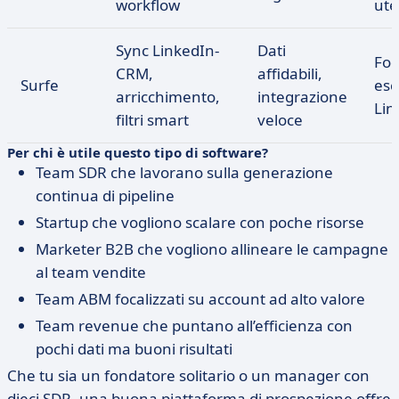
workflow
ute
Sync LinkedIn-
Dati
Foc
CRM,
affidabili,
Surfe
esc
arricchimento,
integrazione
Lin
filtri smart
veloce
Per chi è utile questo tipo di software?
Team SDR che lavorano sulla generazione
continua di pipeline
Startup che vogliono scalare con poche risorse
Marketer B2B che vogliono allineare le campagne
al team vendite
Team ABM focalizzati su account ad alto valore
Team revenue che puntano all’efficienza con
pochi dati ma buoni risultati
Che tu sia un fondatore solitario o un manager con
dieci SDR, una buona piattaforma di prospezione offre