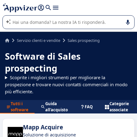
righe con
shift + enter
).
L'IA di Appvizer vi guida nell'utilizzo o nella scelta di un
software SaaS per la vostra azienda.
Servizio clienti e vendite
Sales prospecting
Software di Sales
prospecting
Scoprite i migliori strumenti per migliorare la
prospezione e trovare nuovi contatti commerciali in modo
più efficiente.
Tutti i
Guida
Categorie
FAQ
software
all'acquisto
associate
Mapp Acquire
Soluzione di acquisizione