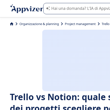
L'IA di Appvizer vi guida nell'utilizzo
Organizzazione & planning
Project management
Trell
Trello vs Notion: quale
dei progetti scegliere p