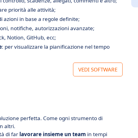
di controllo, scadenze, allegati, commenti e altro;
e priorità alle attività;
i azioni in base a regole definite;
oni, notifiche, autorizzazioni avanzate;
ck, Notion, GitHub, ecc;
e
: per visualizzare la pianificazione nel tempo
VEDI SOFTWARE
luzione perfetta. Come ogni strumento di
n altri.
tà di far
lavorare insieme un
team
in tempi