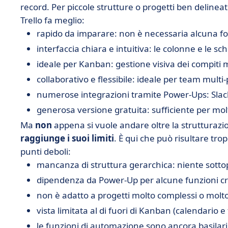
record. Per piccole strutture o progetti ben delineat
Trello fa meglio:
rapido da imparare: non è necessaria alcuna fo
interfaccia chiara e intuitiva: le colonne e le s
ideale per Kanban: gestione visiva dei compiti m
collaborativo e flessibile: ideale per team multi
numerose integrazioni tramite Power-Ups: Slack
generosa versione gratuita: sufficiente per mol
Ma
non
appena si vuole andare oltre la strutturazi
raggiunge i suoi limiti
. È qui che può risultare trop
punti deboli:
mancanza di struttura gerarchica: niente sotto
dipendenza da Power-Up per alcune funzioni cru
non è adatto a progetti molto complessi o molt
vista limitata al di fuori di Kanban (calendario 
le funzioni di automazione sono ancora basilari