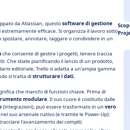
luppato da Atlassian, questo
software di gestione
Scop
estremamente efficace. Si organizza il lavoro sotto
Proj
o spostare, annotare, taggare o condividere in un
a
che consente di gestire i progetti, tenere traccia
ti. Che stiate pianificando il lancio di un prodotto,
ario editoriale, Trello si adatta a un'ampia gamma
ndo si tratta di
strutturare i dati.
gnifica che manchi di funzioni chiave. Prima di
trumento modulare
. Il suo cuore è costituito dalle
Up
(integrazioni), può essere trasformato in un
vero
nel suo arsenale nativo (e tramite le Power-Up):
 tracciare l'avanzamento dei compiti;