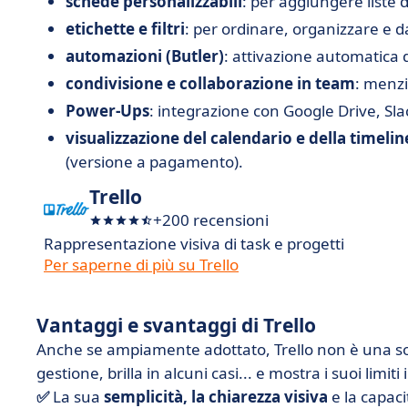
schede personalizzabili
: per aggiungere liste 
etichette e filtri
: per ordinare, organizzare e dar
automazioni (Butler)
: attivazione automatica d
condivisione e collaborazione in team
: menzi
Power-Ups
: integrazione con Google Drive, Sla
visualizzazione del calendario e della timelin
(versione a pagamento).
Trello
+200 recensioni
Rappresentazione visiva di task e progetti
Per saperne di più su Trello
Vantaggi e svantaggi di Trello
Anche se ampiamente adottato, Trello non è una so
gestione, brilla in alcuni casi... e mostra i suoi limiti i
✅
La sua
semplicità, la
chiarezza visiva
e la capaci