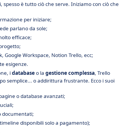
i, spesso è tutto ciò che serve. Iniziamo con ciò che
rmazione per iniziare;
chede parlano da sole;
olto efficace;
-progetto;
, Google Workspace, Notion Trello, ecc;
te esigenze.
one, i
database
o la
gestione complessa
, Trello
po semplice... o addirittura frustrante. Ecco i suoi
pagine o database avanzati;
ciali;
o documentati;
e timeline disponibili solo a pagamento);
.