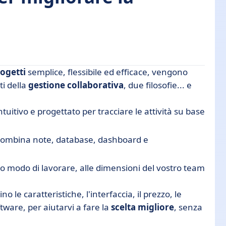
ogetti
semplice, flessibile ed efficace, vengono
ti della
gestione collaborativa
, due filosofie... e
intuitivo e progettato per tracciare le attività su base
he combina note, database, dashboard e
a?
ro modo di lavorare, alle dimensioni del vostro team
o le caratteristiche, l'interfaccia, il prezzo, le
a Trello e Notion
ftware, per aiutarvi a fare la
scelta migliore
, senza