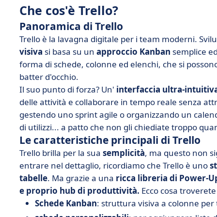
Che cos'è Trello?
Panoramica di Trello
Trello è la lavagna digitale per i team moderni. Svi
visiva
si basa su un
approccio
Kanban
semplice ed 
forma di schede, colonne ed elenchi, che si posson
batter d'occhio.
Il suo punto di forza? Un'
interfaccia ultra-intuitiv
delle attività e collaborare in tempo reale senza attri
gestendo uno sprint agile o organizzando un calend
di utilizzi... a patto che non gli chiediate troppo qua
Le caratteristiche principali di Trello
Trello brilla per la sua
semplicità
, ma questo non si
entrare nel dettaglio, ricordiamo che Trello è uno
s
tabelle
. Ma grazie a una
ricca libreria di Power-
e proprio hub di produttività.
Ecco cosa troverete 
Schede Kanban
: struttura visiva a colonne per