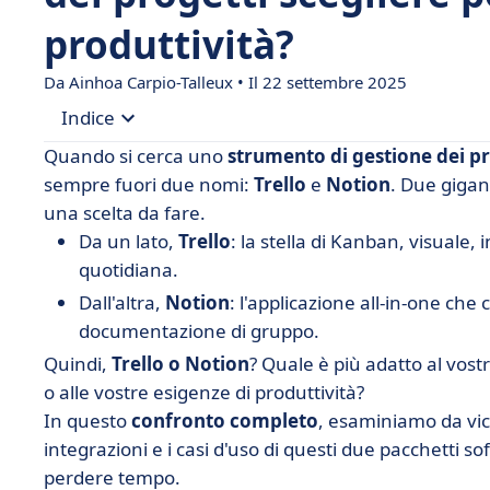
produttività?
Da Ainhoa Carpio-Talleux • Il 22 settembre 2025
Indice
Quando si cerca uno
strumento di gestione dei pr
• Che cos'è Trello?
sempre fuori due nomi:
Trello
e
Notion
. Due gigan
una scelta da fare.
• Che cos'è Notion?
Da un lato,
Trello
: la stella di Kanban, visuale, 
• Trello vs Notion: caratteristiche a confronto
quotidiana.
• Trello vs Notion: confronta i prezzi
Dall'altra,
Notion
: l'applicazione all-in-one c
• Trello vs Notion: quale interfaccia è più intuitiv
documentazione di gruppo.
Quindi,
• Trello vs Notion: integrazioni a confronto
Trello o Notion
? Quale è più adatto al vost
o alle vostre esigenze di produttività?
• Quando scegliere Trello o Notion?
In questo
confronto completo
, esaminiamo da vicin
• Semplificare o strutturare? La scelta è vostra tr
integrazioni e i casi d'uso di questi due pacchetti so
• FAQ - Trello vs Notion
perdere tempo.