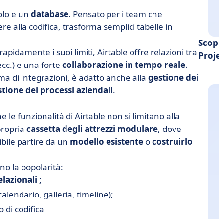
colo e un
database
. Pensato per i team che
e alla codifica, trasforma semplici tabelle in
Scop
apidamente i suoi limiti, Airtable offre relazioni tra
Proj
ecc.) e una forte
collaborazione in tempo reale
.
mma di integrazioni, è adatto anche alla
gestione dei
tione dei processi aziendali
.
 le funzionalità di Airtable non si limitano alla
 propria
cassetta degli attrezzi modulare
, dove
ibile partire da un
modello
esistente
o
costruirlo
ano la popolarità:
elazionali ;
calendario, galleria, timeline);
o di codifica