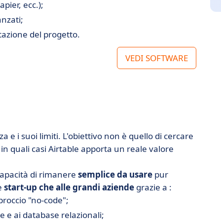
pier, ecc.);
nzati;
azione del progetto.
VEDI SOFTWARE
 e i suoi limiti. L'obiettivo non è quello di cercare
n quali casi Airtable apporta un reale valore
 capacità di rimanere
semplice da usare
pur
le
start-up che alle grandi aziende
grazie a :
proccio "no-code";
le e ai database relazionali;