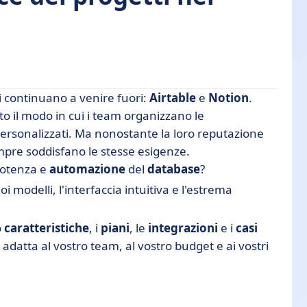
 continuano a venire fuori:
Airtable
e
Notion
.
o il modo in cui i team organizzano le
personalizzati. Ma nonostante la loro reputazione
mpre soddisfano le stesse esigenze.
che
potenza e
automazione
del
database
?
oi modelli, l'interfaccia intuitiva e l'estrema
iva?
o
caratteristiche
, i
piani
, le
integrazioni
e i
casi
ù adatta al vostro team, al vostro budget e ai vostri
ne dei progetti