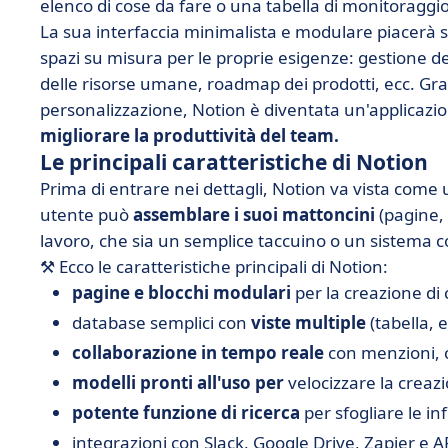
elenco di cose da fare o una tabella di monitoraggio
La sua interfaccia minimalista e modulare piacerà s
spazi su misura per le proprie esigenze: gestione 
delle risorse umane, roadmap dei prodotti, ecc. Grazi
personalizzazione, Notion è diventata un'applicazi
migliorare la produttività del team.
Le principali caratteristiche di Notion
Prima di entrare nei dettagli, Notion va vista come u
utente può
assemblare i suoi mattoncini
(pagine, 
lavoro, che sia un semplice taccuino o un sistema c
⚒️ Ecco le caratteristiche principali di Notion:
pagine e blocchi modulari
per la creazione di 
database semplici con
viste
multiple
(tabella, 
collaborazione in tempo reale
con menzioni, 
modelli
pronti all'uso per
velocizzare la creazi
potente funzione di ricerca
per sfogliare le in
integrazioni con Slack, Google Drive, Zapier e A