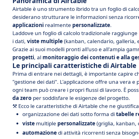
Panoramica di Airtable
Airtable è uno strumento ibrido tra un foglio di cal
desiderano strutturare le informazioni senza ricorrer
applicazioni
realmente
personalizzate
.
Laddove un foglio di calcolo tradizionale raggiunge r
i dati,
viste multiple
(kanban, calendario, galleria, 
Grazie ai suoi modelli pronti all'uso e all'ampia ga
progetti
, al
monitoraggio dei contenuti e alla ges
Le principali caratteristiche di Airtable
Prima di entrare nei dettagli, è importante capire che
"gestione dei dati". L'applicazione offre una vera e
ogni team può creare i propri flussi di lavoro. È poss
da zero
per soddisfare le esigenze del progetto.
⚒️ Ecco le caratteristiche di Airtable che ne giustific
organizzazione dei dati sotto forma di
tabelle r
viste
multiple
personalizzate
(griglia, kanban, 
automazione
di attività ricorrenti senza bisogn