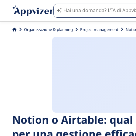
L'IA di Appvizer vi guida nell'utilizzo
Organizzazione & planning
Project management
Notio
Notion o Airtable: qual
per una gestione effica