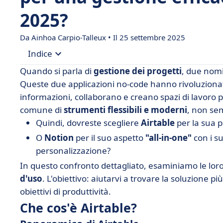
2025?
Da Ainhoa Carpio-Talleux • Il 25 settembre 2025
Indice
Quando si parla di
gestione dei progetti
, due nomi
• Che cos'è Airtable?
Queste due applicazioni no-code hanno rivoluzionat
informazioni, collaborano e creano spazi di lavoro 
• Che cos'è Notion?
comune di
strumenti flessibili e moderni
, non se
• Airtable vs Notion: confronto tra le caratteristi
Quindi, dovreste scegliere
Airtable
per la sua 
• Airtable vs Notion: prezzi a confronto
O
Notion
per il suo aspetto
"all-in-one"
con i su
• Airtable vs Notion: quale interfaccia è più intuit
personalizzazione?
In questo confronto dettagliato, esaminiamo le lor
• Airtable vs Notion: integrazioni a confronto
d'uso
. L'obiettivo: aiutarvi a trovare la soluzione pi
• Quando scegliere Airtable o Notion?
obiettivi di produttività.
• Il verdetto finale sul miglior software di gestio
Che cos'è Airtable?
• FAQ - Airtable vs Notion