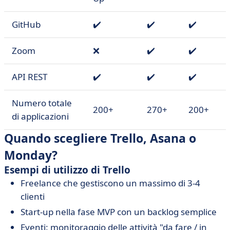
GitHub
✔️
✔️
✔️
Zoom
❌
✔️
✔️
API REST
✔️
✔️
✔️
Numero totale
200+
270+
200+
di applicazioni
Quando scegliere Trello, Asana o
Monday?
Esempi di utilizzo di Trello
Freelance che gestiscono un massimo di 3-4
clienti
Start-up nella fase MVP con un backlog semplice
Eventi: monitoraggio delle attività "da fare / in