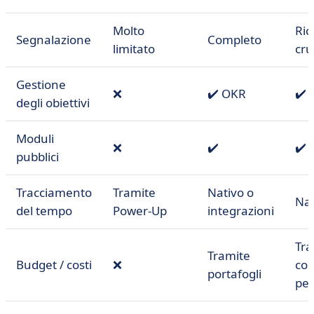
Molto
Ric
Segnalazione
Completo
limitato
cru
Gestione
❌
✔️ OKR
✔️
degli obiettivi
Moduli
❌
✔️
✔️
pubblici
Tracciamento
Tramite
Nativo o
Nat
del tempo
Power-Up
integrazioni
Tra
Tramite
Budget / costi
❌
co
portafogli
per