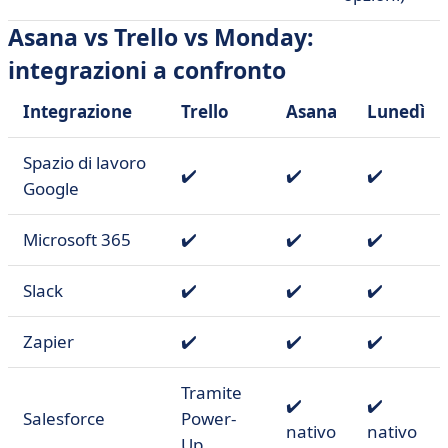
Asana vs Trello vs Monday:
integrazioni a confronto
Integrazione
Trello
Asana
Lunedì
Spazio di lavoro
✔️
✔️
✔️
Google
Microsoft 365
✔️
✔️
✔️
Slack
✔️
✔️
✔️
Zapier
✔️
✔️
✔️
Tramite
✔️
✔️
Salesforce
Power-
nativo
nativo
Up