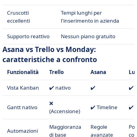
Cruscotti
Tempi lunghi per
eccellenti
l'inserimento in azienda
Supporto reattivo
Nessun piano gratuito
Asana vs Trello vs Monday:
caratteristiche a confronto
Funzionalità
Trello
Asana
Lu
Vista Kanban
✔️ nativo
✔️
✔️
❌
Gantt nativo
✔️ Timeline
✔️
(Accensione)
Maggioranza
Regole
Pot
Automazioni
di base
avanzate
co