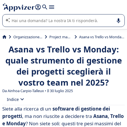
righe con
shift + enter
).
L'IA di Appvizer vi guida nell'utilizzo o nella scelta di un
software SaaS per la vostra azienda.
Organizzazione & planning
Project management
Asana vs Trello vs Monday: quale strumento di gestione dei progetti sceglierà il vostro team nel 2025?
Asana vs Trello vs Monday:
quale strumento di gestione
dei progetti sceglierà il
vostro team nel 2025?
Da Ainhoa Carpio-Talleux • Il 30 luglio 2025
Indice
Siete alla ricerca di un
software di gestione dei
• Che cos'è Trello?
progetti
, ma non riuscite a decidere tra
Asana, Trello
• Che cos'è Asana?
e Monday
? Non siete soli: questi tre pesi massimi del