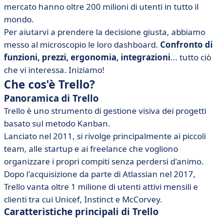
mercato hanno oltre 200 milioni di utenti in tutto il
• Che cos'è Monday?
mondo.
• Asana vs Trello vs Monday: caratteristiche a confronto
Per aiutarvi a prendere la decisione giusta, abbiamo
• Asana vs Trello vs Monday: confronta i prezzi
messo al microscopio le loro dashboard.
Confronto di
• Asana vs Trello vs Monday: quale interfaccia è più
funzioni, prezzi, ergonomia, integrazioni
... tutto ciò
intuitiva?
che vi interessa. Iniziamo!
• Asana vs Trello vs Monday: integrazioni a confronto
Che cos'è Trello?
• Quando scegliere Trello, Asana o Monday?
Panoramica di Trello
• Conclusione
Trello è uno strumento di gestione visiva dei progetti
basato sul metodo Kanban.
• FAQ : Asana vs Trello vs Monday
Lanciato nel 2011, si rivolge principalmente ai piccoli
team, alle startup e ai freelance che vogliono
organizzare i propri compiti senza perdersi d'animo.
Dopo l'acquisizione da parte di Atlassian nel 2017,
Trello vanta oltre 1 milione di utenti attivi mensili e
clienti tra cui Unicef, Instinct e McCorvey.
Caratteristiche principali di Trello