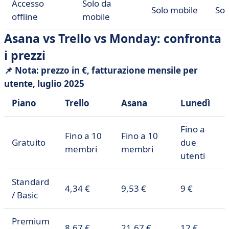
Accesso
Solo da
Solo mobile
Sol
offline
mobile
Asana vs Trello vs Monday: confronta
i prezzi
📌 Nota: prezzo in €, fatturazione mensile per
utente, luglio 2025
Piano
Trello
Asana
Lunedì
Fino a
Fino a 10
Fino a 10
Gratuito
due
membri
membri
utenti
Standard
4,34 €
9,53 €
9 €
/ Basic
Premium
8,67 €
21,67 €
12 €