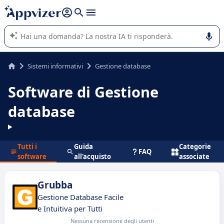
righe con
shift + enter
).
L'IA di Appvizer vi guida nell'utilizzo o nella scelta di un
software SaaS per la vostra azienda.
Sistemi informativi
Gestione database
Software di Gestione
database
Tutti i
Guida
Categorie
FAQ
software
all'acquisto
associate
Grubba
Gestione Database Facile
e Intuitiva per Tutti
Nessuna recensione degli utenti