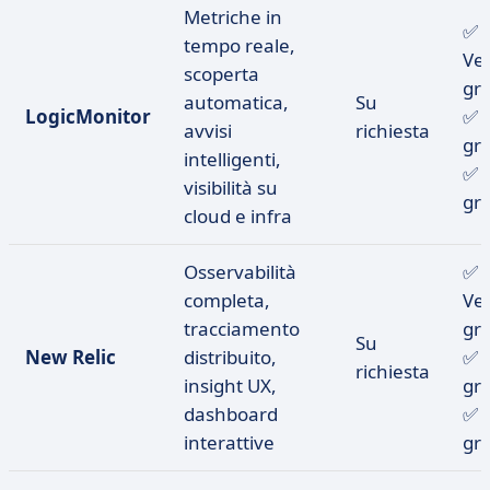
Metriche in
✅
tempo reale,
Ve
scoperta
gra
automatica,
Su
LogicMonitor
✅ 
avvisi
richiesta
gra
intelligenti,
✅ 
visibilità su
gra
cloud e infra
Osservabilità
✅
completa,
Ve
tracciamento
gra
Su
New Relic
distribuito,
✅ 
richiesta
insight UX,
gra
dashboard
✅ 
interattive
gra