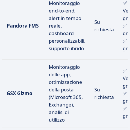
Monitoraggio
✅
end-to-end,
Ve
alert in tempo
gra
Su
Pandora FMS
reale,
✅ 
richiesta
dashboard
gra
personalizzabili,
✅ 
supporto ibrido
gra
Monitoraggio
✅
delle app,
Ve
ottimizzazione
gra
della posta
Su
GSX Gizmo
✅ 
(Microsoft 365,
richiesta
gra
Exchange),
✅ 
analisi di
gra
utilizzo