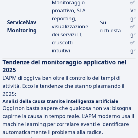
Monitoraggio
✅
proattivo, SLA
Ve
reporting,
gra
ServiceNav
Su
visualizzazione
✅ 
Monitoring
richiesta
dei servizi IT,
gra
cruscotti
✅ 
intuitivi
gra
Tendenze del monitoraggio applicativo nel
2025
L’APM di oggi va ben oltre il controllo dei tempi di
attività. Ecco le tendenze che stanno plasmando il
2025:
Analisi della causa tramite intelligenza artificiale
Oggi non basta sapere che qualcosa non va: bisogna
capirne la causa in tempo reale. L’APM moderno usa il
machine learning per correlare eventi e identificare
automaticamente il problema alla radice.