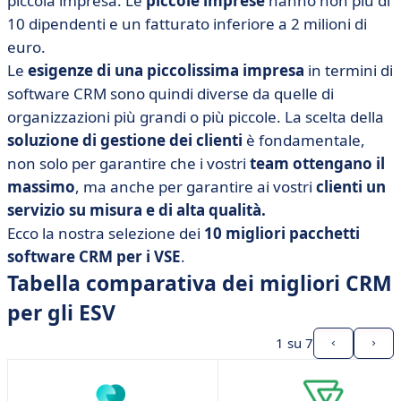
piccola impresa. Le
piccole imprese
hanno non più di
• Bitrix24
10 dipendenti e un fatturato inferiore a 2 milioni di
• CRM Colibrì
euro.
• Corymbus
Le
esigenze di una piccolissima impresa
in termini di
• Folk
software CRM sono quindi diverse da quelle di
organizzazioni più grandi o più piccole. La scelta della
• Nuvola delle vendite
soluzione di gestione dei clienti
è fondamentale,
• Sellsy
non solo per garantire che i vostri
team ottengano il
• CRM semplice
massimo
, ma anche per garantire ai vostri
clienti un
• Zoho Bigin CRM
servizio su misura e di alta qualità.
• I nostri criteri di selezione
Ecco la nostra selezione dei
10 migliori pacchetti
software CRM per i VSE
.
• Quindi, quale soluzione CRM è giusta per il vostro
Tabella comparativa dei migliori CRM
VSE?
per gli ESV
1
su 7