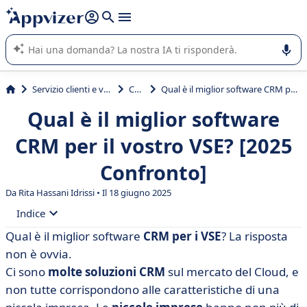
righe con
shift + enter
).
L'IA di Appvizer vi guida nell'utilizzo o nella scelta di un
software SaaS per la vostra azienda.
Servizio clienti e vendite
CRM
Qual è il miglior software CRM per il vostro VSE? [2025 Confronto]
Qual è il miglior software
CRM per il vostro VSE? [2025
Confronto]
Da Rita Hassani Idrissi • Il 18 giugno 2025
Indice
Qual è il miglior software
CRM per i VSE
? La risposta
• Tabella comparativa dei migliori CRM per gli ESV
non è ovvia.
• lunedì.com CRM
Ci sono
molte soluzioni CRM
sul mercato del Cloud, e
non tutte corrispondono alle caratteristiche di una
• Axonaut