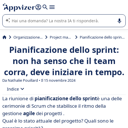
righe con
shift + enter
).
L'IA di Appvizer vi guida nell'utilizzo o nella scelta di un
software SaaS per la vostra azienda.
Organizzazione & planning
Project management
Pianificazione dello sprint: non ha senso che il team corra, deve iniziare in tempo.
Pianificazione dello sprint:
non ha senso che il team
corra, deve iniziare in tempo.
Da Nathalie Pouillard • Il 15 novembre 2024
Indice
La riunione di
pianificazione dello sprint
è
una delle
• Pianificazione dello sprint: definizione
cerimonie di Scrum
che stabilisce il ritmo della
• Come si redige un piano di sprint?
gestione
agile
dei progetti
.
Qual è lo stato attuale del progetto? Quali sono le
• Ai vostri posti, pronti, sprint!