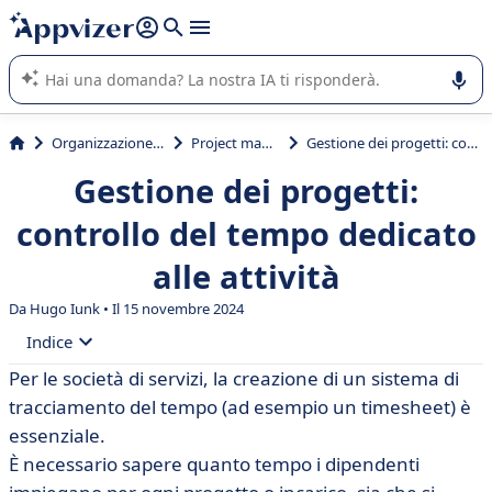
righe con
shift + enter
).
L'IA di Appvizer vi guida nell'utilizzo o nella scelta di un
software SaaS per la vostra azienda.
Organizzazione & planning
Project management
Gestione dei progetti: controllo del tempo dedicato alle attività
Gestione dei progetti:
controllo del tempo dedicato
alle attività
Da Hugo Iunk • Il 15 novembre 2024
Indice
Per le società di servizi, la creazione di un sistema di
• Monitorare l'avanzamento dei progetti in tempo reale
tracciamento del tempo (ad esempio un timesheet) è
• Aumentare la produttività
essenziale.
È necessario sapere quanto tempo i dipendenti
• Ottimizzate i vostri preventivi