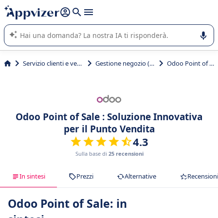
righe con
shift + enter
).
L'IA di Appvizer vi guida nell'utilizzo o nella scelta di un
software SaaS per la vostra azienda.
Servizio clienti e vendite
Gestione negozio (POS)
Odoo Point of Sale
Odoo Point of Sale : Soluzione Innovativa
per il Punto Vendita
4.3
Sulla base di
25 recensioni
In sintesi
Prezzi
Alternative
Recension
Odoo Point of Sale: in