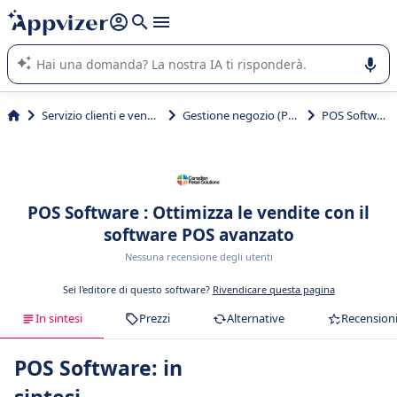
righe con
shift + enter
).
L'IA di Appvizer vi guida nell'utilizzo o nella scelta di un
software SaaS per la vostra azienda.
Servizio clienti e vendite
Gestione negozio (POS)
POS Software
POS Software : Ottimizza le vendite con il
software POS avanzato
Nessuna recensione degli utenti
Sei l'editore di questo software?
Rivendicare questa pagina
In sintesi
Prezzi
Alternative
Recension
POS Software: in