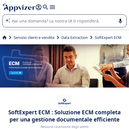
righe con
shift + enter
).
L'IA di Appvizer vi guida nell'utilizzo o nella scelta di un
software SaaS per la vostra azienda.
Servizio clienti e vendite
Data Extraction
SoftExpert ECM
SoftExpert ECM : Soluzione ECM completa
per una gestione documentale efficiente
Nessuna recensione degli utenti