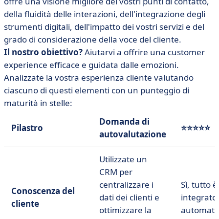
offre una visione migliore dei vostri punti di contatto,
della fluidità delle interazioni, dell'integrazione degli
strumenti digitali, dell'impatto dei vostri servizi e del
grado di considerazione della voce del cliente.
Il nostro obiettivo?
Aiutarvi a offrire una customer
experience efficace e guidata dalle emozioni.
Analizzate la vostra esperienza cliente valutando
ciascuno di questi elementi con un punteggio di
maturità in stelle:
Domanda di
Pilastro
⭐⭐⭐⭐⭐
autovalutazione
Utilizzate un
CRM per
centralizzare i
Sì, tutto è
Conoscenza del
dati dei clienti e
integrato
cliente
ottimizzare la
automati