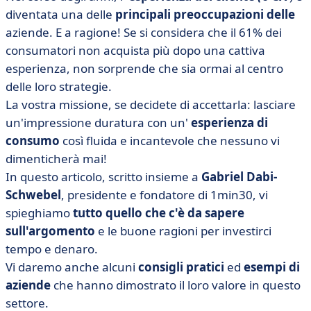
• Che cos'è esattamente l'esperienza del cliente?
diventata una delle
principali preoccupazioni delle
• Quanto è importante un'esperienza cliente
aziende. E a ragione! Se si considera che il 61% dei
ottimizzata? I 4 vantaggi chiave
consumatori non acquista più dopo una cattiva
esperienza, non sorprende che sia ormai al centro
• Le principali sfide della customer experience nel 2025
delle loro strategie.
• Esempi di esperienze cliente ispirate
La vostra missione, se decidete di accettarla: lasciare
• Come si fa a offrire una buona esperienza al cliente? I
un'impressione duratura con un'
esperienza di
nostri 6 consigli
consumo
così fluida e incantevole che nessuno vi
• Come si misura l'esperienza del cliente?
dimenticherà mai!
• In conclusione, gli 8 errori da evitare quando si parla
In questo articolo, scritto insieme a
Gabriel Dabi-
di esperienza del cliente
Schwebel
, presidente e fondatore di 1min30, vi
spieghiamo
tutto quello che c'è da sapere
sull'argomento
e le buone ragioni per investirci
tempo e denaro.
Vi daremo anche alcuni
consigli pratici
ed
esempi di
aziende
che hanno dimostrato il loro valore in questo
settore.