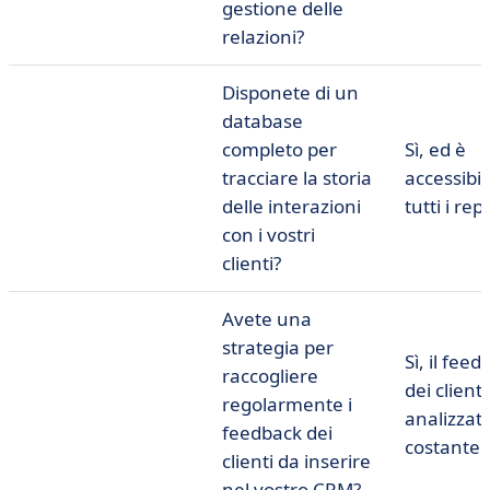
gestione delle
relazioni?
Disponete di un
database
completo per
Sì, ed è
tracciare la storia
accessibil
delle interazioni
tutti i rep
con i vostri
clienti?
Avete una
strategia per
Sì, il fee
raccogliere
dei client
regolarmente i
analizzat
feedback dei
costante
clienti da inserire
nel vostro CRM?