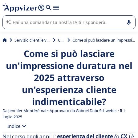
righe con
shift + enter
).
L'IA di Appvizer vi guida nell'utilizzo o nella scelta di un
software SaaS per la vostra azienda.
Servizio clienti e vendite
CRM
Come si può lasciare un'impressione duratura nel 2025 attraverso un'esperienza cliente indimenticabile?
Come si può lasciare
un'impressione duratura nel
2025 attraverso
un'esperienza cliente
indimenticabile?
Da
Jennifer Montérémal
• Approvato da Gabriel Dabi-Schwebel • Il 1
luglio 2025
Indice
Nel corso degli anni, l'
esperienza del cliente
(
o
CX
) è