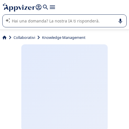
righe con
shift + enter
).
L'IA di Appvizer vi guida nell'utilizzo o nella scelta di un
software SaaS per la vostra azienda.
Collaborativi
Knowledge Management