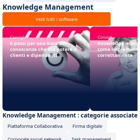
Knowledge Management
Vedi tutti i software
Consigli
Consigli
6 passi per una base di
Knowledge mana
conoscenze che dia potere a
come implementa
clienti e dipendenti
correttamente
Knowledge Management : categorie associate
Piattaforma Collaborativa
Firma digitale
Corporate social network
Task management