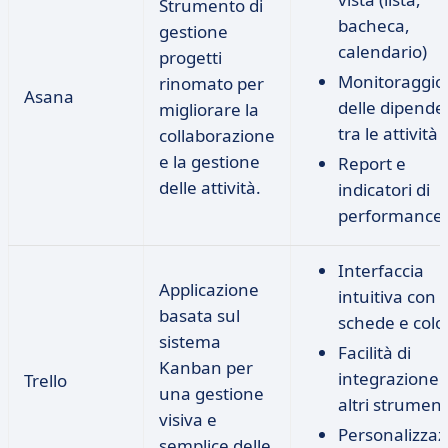
Strumento di
bacheca,
gestione
calendario)
progetti
Monitoraggio
rinomato per
Asana
delle dipend
migliorare la
tra le attività
collaborazione
e la gestione
Report e
delle attività.
indicatori di
performance
Interfaccia
Applicazione
intuitiva con
basata sul
schede e col
sistema
Facilità di
Kanban per
integrazione 
Trello
una gestione
altri strument
visiva e
Personalizzaz
semplice delle