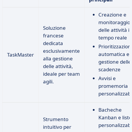
Creazione e
monitoraggio
Soluzione
delle attività i
francese
tempo reale
dedicata
Prioritizzazion
esclusivamente
automatica e
TaskMaster
alla gestione
gestione delle
delle attività,
scadenze
ideale per team
Avvisi e
agili.
promemoria
personalizzabi
Bacheche
Kanban e liste
Strumento
personalizzabi
intuitivo per