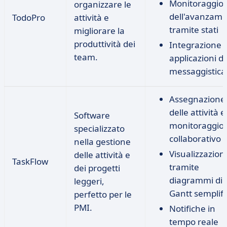
Monitoraggio
organizzare le
dell'avanzam
TodoPro
attività e
tramite stati
migliorare la
produttività dei
Integrazione 
team.
applicazioni di
messaggistica
Assegnazione
delle attività e
Software
monitoraggio
specializzato
collaborativo
nella gestione
Visualizzazion
delle attività e
TaskFlow
tramite
dei progetti
diagrammi di
leggeri,
Gantt semplifi
perfetto per le
PMI.
Notifiche in
tempo reale