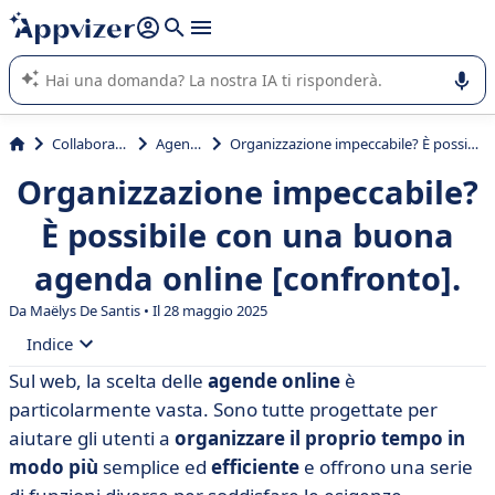
righe con
shift + enter
).
L'IA di Appvizer vi guida nell'utilizzo o nella scelta di un
software SaaS per la vostra azienda.
Collaborativi
Agenda
Organizzazione impeccabile? È possibile con una buona agenda online [confronto].
Organizzazione impeccabile?
È possibile con una buona
agenda online [confronto].
Da
Maëlys De Santis
• Il 28 maggio 2025
Indice
Sul web, la scelta delle
agende online
è
• Tabella di confronto delle migliori agende online del
particolarmente vasta. Sono tutte progettate per
2025
aiutare gli utenti a
organizzare il proprio tempo in
• Calendario di Google
modo più
semplice ed
efficiente
e offrono una serie