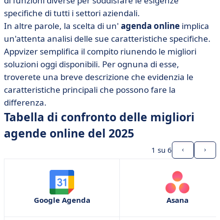
di funzioni diverse per soddisfare le esigenze
• Calendario di Microsoft Outlook
specifiche di tutti i settori aziendali.
• Agenda en ligne.com
In altre parole, la scelta di un'
agenda online
implica
• Asana
un'attenta analisi delle sue caratteristiche specifiche.
• ClickUp
Appvizer semplifica il compito riunendo le migliori
• Doodle
soluzioni oggi disponibili. Per ognuna di esse,
troverete una breve descrizione che evidenzia le
• Joynit
caratteristiche principali che possono fare la
• Calendario Notion
differenza.
• Pianificazione Moduleo
Tabella di confronto delle migliori
• Teamup
agende online del 2025
• Agenda online: cosa è importante?
1
su 6
Google Agenda
Asana