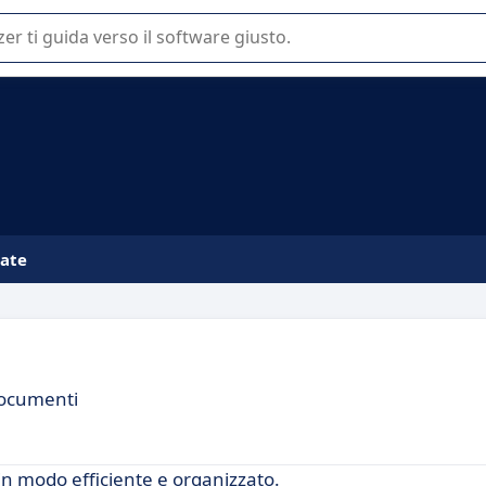
 o nella scelta di un software SaaS per la vostra azienda.
iate
Documenti
in modo efficiente e organizzato.