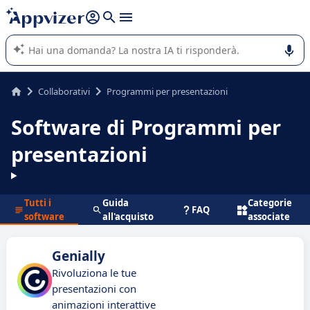
righe con
shift + enter
).
L'IA di Appvizer vi guida nell'utilizzo o nella scelta di un
software SaaS per la vostra azienda.
Collaborativi
Programmi per presentazioni
Software di Programmi per
presentazioni
Tutti i
Guida
Categorie
FAQ
software
all'acquisto
associate
Genially
Rivoluziona le tue
presentazioni con
animazioni interattive