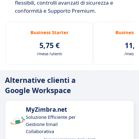
flessibili, controlli avanzati di sicurezza e
conformità e Supporto Premium.
Business Starter
Business 
5,75 €
11,5
/mese /utenti
/mese /
Alternative clienti a
Google Workspace
MyZimbra.net
Soluzione Efficiente per
Gestione Email
Collaborativa
Nessuna recensione degli utenti