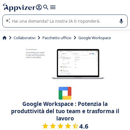
righe con
shift + enter
).
L'IA di Appvizer vi guida nell'utilizzo o nella scelta di un
software SaaS per la vostra azienda.
Collaborativi
Pacchetto ufficio
Google Workspace
Google Workspace : Potenzia la
produttività del tuo team e trasforma il
lavoro
4.6