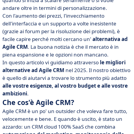
quando si inizia a scalare seriamente o si vuole
• La nostra selezione di alternative a Agile CRM
andare oltre in termini di personalizzazione.
• Tabella riassuntiva: focus sulle funzionalità delle
Con l'aumento dei prezzi, l'invecchiamento
alternative ad Agile CRM
dell'interfaccia e un supporto a volte inesistente
• Come si sceglie il software CRM?
(grazie ai forum per la risoluzione dei problemi), è
• Conclusione
facile capire perché molti cercano un'
alternativa ad
Agile CRM
. La buona notizia è che il mercato è in
piena espansione e le opzioni non mancano.
In questo articolo vi guidiamo attraverso
le migliori
alternative ad Agile CRM
nel 2025. Il nostro obiettivo
è quello di aiutarvi a trovare lo strumento più adatto
alle vostre esigenze, al vostro budget e alle vostre
ambizioni
.
Che cos'è Agile CRM?
Agile CRM è un po' un outsider che voleva fare tutto,
velocemente e bene. E quando è uscito, è stato un
azzardo: un CRM cloud 100% SaaS che combina