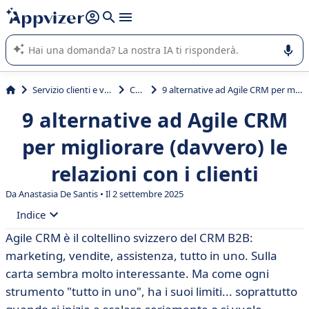
righe con
shift + enter
).
L'IA di Appvizer vi guida nell'utilizzo o nella scelta di un
software SaaS per la vostra azienda.
Servizio clienti e vendite
CRM
9 alternative ad Agile CRM per migliorare (davvero) le relazioni con i clienti
9 alternative ad Agile CRM
per migliorare (davvero) le
relazioni con i clienti
Da Anastasia De Santis • Il 2 settembre 2025
Indice
Agile CRM è il coltellino svizzero del CRM B2B:
• Che cos'è Agile CRM?
marketing, vendite, assistenza, tutto in uno. Sulla
• Tabella comparativa delle 9 migliori alternative ad
carta sembra molto interessante. Ma come ogni
Agile CRM
strumento "tutto in uno", ha i suoi limiti... soprattutto