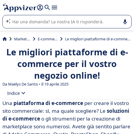
righe con
shift + enter
).
L'IA di Appvizer vi guida nell'utilizzo o nella scelta di un
software SaaS per la vostra azienda.
Marketing
E-commerce
Le migliori piattaforme di e-commerce per il vostro negozio online!
Le migliori piattaforme di e-
commerce per il vostro
negozio online!
Da
Maëlys De Santis
• Il 19 aprile 2025
Indice
Una
piattaforma di e-commerce
per creare il vostro
• Vendite online in Francia
sito commerciale: sì, ma quale scegliere? Le
soluzioni
• Come si sceglie la soluzione di e-commerce?
di e-commerce
o gli strumenti per la creazione di
marketplace sono numerosi. Avete già sentito parlare
• Quale soluzione di e-commerce è giusta per la vostra