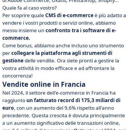
di Adobe Commerce, Oxatis, PrestaShop, Shopify...
azienda?
Quale fa al caso vostro?
• [Strumenti di connessione alla piattaforma di e-
Per scoprire quale
CMS di e-commerce
è più adatto a
commerce per migliorare le vendite
vendere i vostri prodotti o servizi online, abbiamo
• Che cos'è una piattaforma di e-commerce?
messo insieme un
confronto tra i software di e-
Definizione: un promemoria
commerce.
• Aumentare le vendite
Come bonus, abbiamo anche incluso uno strumento
per
collegare la piattaforma agli strumenti di
gestione
delle vendite. Ora siete pronti a gestire la
vostra attività in modo efficace e ad affrontare la
concorrenza!
Vendite online in Francia
Nel 2024, il settore dell'e-commerce in Francia ha
raggiunto
un fatturato record di 175,3 miliardi di
euro
, con un aumento del 9,6% rispetto all'anno
precedente. Questa crescita è dovuta principalmente
a un aumento significativo delle transazioni online,