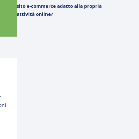
sito e-commerce adatto alla propria
attività online?
r
oni