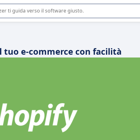
 o nella scelta di un software SaaS per la vostra azienda.
il tuo e-commerce con facilità