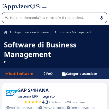
righe con
shift + enter
).
L'IA di Appvizer vi guida nell'utilizzo o nella scelta di un
software SaaS per la vostra azienda.
Organizzazione & planning
Business Management
Software di Business
Management
Tutti i software
FAQ
Categorie associate
SAP S/4HANA
sistema ERP integrato
4.3
Sulla base di
+200 recensioni
Versione gratuita
Prova gratuita
Demo gratuita