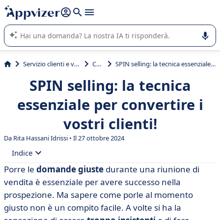
righe con
shift + enter
).
L'IA di Appvizer vi guida nell'utilizzo o nella scelta di un
software SaaS per la vostra azienda.
Servizio clienti e vendite
CRM
SPIN selling: la tecnica essenziale per convertire i vostri clienti!
SPIN selling: la tecnica
essenziale per convertire i
vostri clienti!
Da Rita Hassani Idrissi • Il 27 ottobre 2024
Indice
Porre le
domande giuste
durante una riunione di
• Che cos'è la vendita SPIN?
vendita è essenziale per avere successo nella
• Le 4 fasi della vendita SPIN
prospezione. Ma sapere come porle al momento
giusto non è un compito facile. A volte si ha la
• Le 4 domande di vendita SPIN (esempi inclusi)