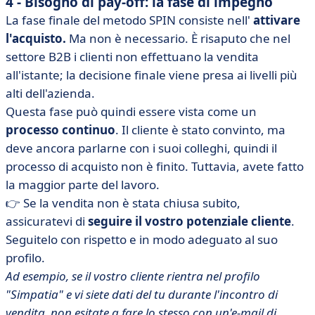
4 - Bisogno di pay-off: la fase di impegno
La fase finale del metodo SPIN consiste nell'
attivare
l'acquisto.
Ma non è necessario. È risaputo che nel
settore B2B i clienti non effettuano la vendita
all'istante; la decisione finale viene presa ai livelli più
alti dell'azienda.
Questa fase può quindi essere vista come un
processo continuo
. Il cliente è stato convinto, ma
deve ancora parlarne con i suoi colleghi, quindi il
processo di acquisto non è finito. Tuttavia, avete fatto
la maggior parte del lavoro.
👉 Se la vendita non è stata chiusa subito,
assicuratevi di
seguire il vostro potenziale cliente
.
Seguitelo con rispetto e in modo adeguato al suo
profilo.
Ad esempio, se il vostro cliente rientra nel profilo
"Simpatia" e vi siete dati del tu durante l'incontro di
vendita, non esitate a fare lo stesso con un'e-mail di