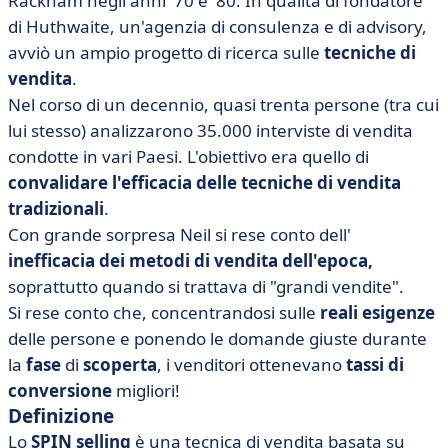
Rackham negli anni '70 e '80. In qualità di fondatore
di Huthwaite, un'agenzia di consulenza e di advisory,
avviò un ampio progetto di ricerca sulle
tecniche di
vendita
.
Nel corso di un decennio, quasi trenta persone (tra cui
lui stesso) analizzarono 35.000 interviste di vendita
condotte in vari Paesi. L'obiettivo era quello di
convalidare l'efficacia delle tecniche di vendita
tradizionali
.
Con grande sorpresa Neil si rese conto dell'
inefficacia dei metodi di vendita dell'epoca,
soprattutto quando si trattava di "grandi vendite".
Si rese conto che, concentrandosi sulle
reali esigenze
delle persone e ponendo le domande giuste durante
la
fase
di
scoperta
, i venditori ottenevano
tassi di
conversione
migliori!
Definizione
Lo
SPIN selling
è una tecnica di vendita basata su