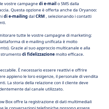
re le vostre campagne
di e-mail
o SMS dalla
faccia. Questa opzione è offerta anche da Oryanoo:
ni
di e-mailing
dal
CRM
, selezionando i contatti
nti.
nitorare tutte le vostre campagne di marketing:
attaforma di e-mailing unificata è molto
). Grazie al suo approccio multicanale e alla
o strumento
di fidelizzazione
molto efficace.
eccabile. È necessario essere reattivi e offrire
re appieno le loro esigenze, il personale di vendita
ti. La storia della relazione con il cliente deve
dentemente dal canale utilizzato.
low Box offre la registrazione di dati multimediali
che le conversazioni telefoniche possono essere