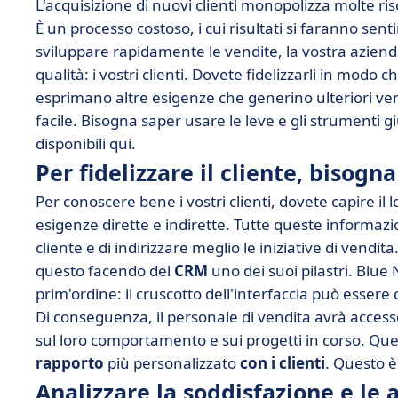
L'acquisizione di nuovi clienti monopolizza molte ri
È un processo costoso, i cui risultati si faranno sent
sviluppare rapidamente le vendite, la vostra azienda 
qualità: i vostri clienti. Dovete fidelizzarli in mod
esprimano altre esigenze che generino ulteriori vend
facile. Bisogna saper usare le leve e gli strumenti gius
disponibili qui.
Per fidelizzare il cliente, bisogn
Per conoscere bene i vostri clienti, dovete capire il 
esigenze dirette e indirette. Tutte queste informaz
cliente e di indirizzare meglio le iniziative di vendi
questo facendo del
CRM
uno dei suoi pilastri. Blue
prim'ordine: il cruscotto dell'interfaccia può essere
Di conseguenza, il personale di vendita avrà accesso 
sul loro comportamento e sui progetti in corso. Ques
rapporto
più personalizzato
con i clienti
. Questo è
Analizzare la soddisfazione e le a