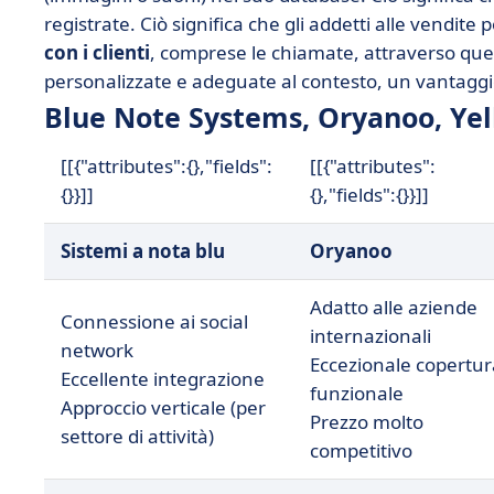
registrate. Ciò significa che gli addetti alle vendite
con i clienti
, comprese le chiamate, attraverso ques
personalizzate e adeguate al contesto, un vantaggio i
Blue Note Systems, Oryanoo, Ye
[[{"attributes":{},"fields":
[[{"attributes":
{}}]]
{},"fields":{}}]]
Sistemi a nota blu
Oryanoo
Adatto alle aziende
Connessione ai social
internazionali
network
Eccezionale copertur
Eccellente integrazione
funzionale
Approccio verticale (per
Prezzo molto
settore di attività)
competitivo