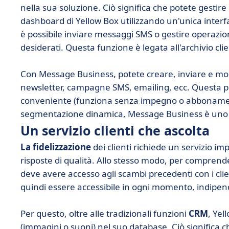
nella sua soluzione. Ciò significa che potete gesti
dashboard di Yellow Box utilizzando un'unica inter
è possibile inviare messaggi SMS o gestire operazio
desiderati. Questa funzione è legata all'archivio clie
Con Message Business, potete creare, inviare e mo
newsletter, campagne SMS, emailing, ecc. Questa pi
conveniente (funziona senza impegno o abbonamento
segmentazione dinamica, Message Business è un
Un servizio clienti che ascolta
La fidelizzazione
dei clienti richiede un servizio imp
risposte di qualità. Allo stesso modo, per comprende
deve avere accesso agli scambi precedenti con i clien
quindi essere accessibile in ogni momento, indipen
Per questo, oltre alle tradizionali funzioni
CRM
, Yel
(immagini o suoni) nel suo database. Ciò significa 