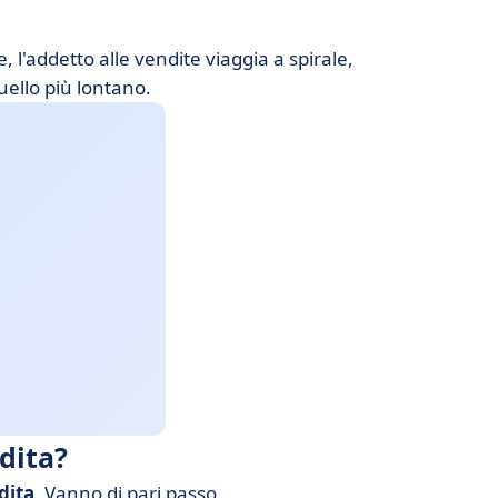
 l'addetto alle vendite viaggia a spirale,
ello più lontano.
dita?
dita
. Vanno di pari passo.