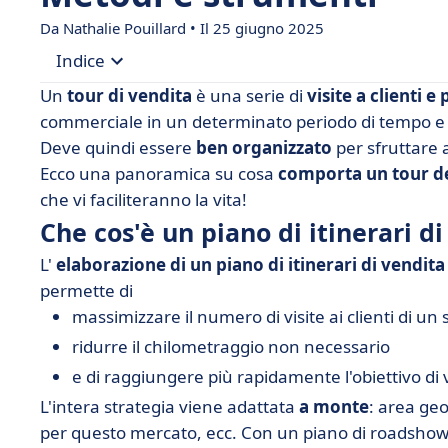
Da Nathalie Pouillard • Il 25 giugno 2025
Indice
Un
tour di vendita
è una serie di
visite a clienti e 
• Che cos'è un piano di itinerari di vendita?
commerciale in un determinato periodo di tempo e 
Deve quindi essere
ben organizzato
per sfruttare 
• Qual è lo scopo di un giro di vendite?
Ecco una panoramica su cosa
comporta un tour de
• I diversi tipi di tour commerciali
che vi faciliteranno la vita!
• Come si organizza un tour di vendita?
Che cos'è un piano di itinerari d
• Strumenti per ottimizzare i giri di vendita
L'
elaborazione di un piano di itinerari di vendita
• Non lasciate al caso la pianificazione delle vostr
permette di
massimizzare il numero di visite ai clienti di un
ridurre il chilometraggio non necessario
e di raggiungere più rapidamente l'obiettivo di 
L'intera strategia viene adattata
a monte
: area geo
per questo mercato, ecc. Con un piano di roadsho