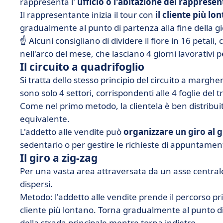
rappresenta l'
ufficio o l'abitazione del rappres
Il rappresentante inizia il tour con
il cliente più lo
gradualmente al punto di partenza alla fine della g
☝️ Alcuni consigliano di dividere il fiore in 16 petali,
nell'arco del mese, che lasciano 4 giorni lavorativi p
Il circuito a quadrifoglio
Si tratta dello stesso principio del circuito a marghe
sono solo 4 settori, corrispondenti alle 4 foglie del tr
Come nel primo metodo, la clientela è ben distribui
equivalente.
L'addetto alle vendite può
organizzare un giro al 
sedentario o per gestire le richieste di appuntamen
Il giro a zig-zag
Per una vasta area attraversata da un asse centrale
dispersi.
Metodo: l'addetto alle vendite prende il percorso pri
cliente più lontano. Torna gradualmente al punto di 
della strada principale mentre torna indietro.