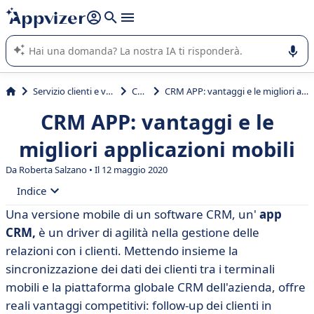
righe con
shift + enter
).
L'IA di Appvizer vi guida nell'utilizzo o nella scelta di un
software SaaS per la vostra azienda.
Servizio clienti e vendite
CRM
CRM APP: vantaggi e le migliori applicazioni mobili
CRM APP: vantaggi e le
migliori applicazioni mobili
Da
Roberta Salzano
• Il 12 maggio 2020
Indice
Una versione mobile di un software CRM, un'
app
• Definizione di CRM app
CRM,
è un driver di agilità nella gestione delle
• Vantaggi di un’app CRM
relazioni con i clienti. Mettendo insieme la
sincronizzazione dei dati dei clienti tra i terminali
• Confronto tra le soluzioni CRM mobili
mobili e la piattaforma globale CRM dell'azienda, offre
• Gestite le vostre attività commerciale ovunque
reali vantaggi competitivi: follow-up dei clienti in