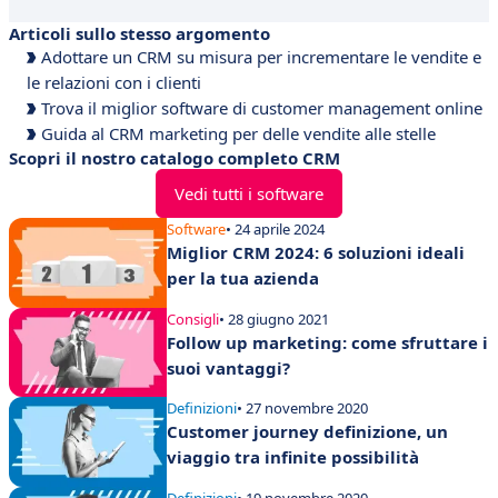
Articoli sullo stesso argomento
Adottare un CRM su misura per incrementare le vendite e
le relazioni con i clienti
Trova il miglior software di customer management online
Guida al CRM marketing per delle vendite alle stelle
Scopri il nostro catalogo completo CRM
Vedi tutti i software
Software
• 24 aprile 2024
Miglior CRM 2024: 6 soluzioni ideali
per la tua azienda
Consigli
• 28 giugno 2021
Follow up marketing: come sfruttare i
suoi vantaggi?
Definizioni
• 27 novembre 2020
Customer journey definizione, un
viaggio tra infinite possibilità
Definizioni
• 19 novembre 2020