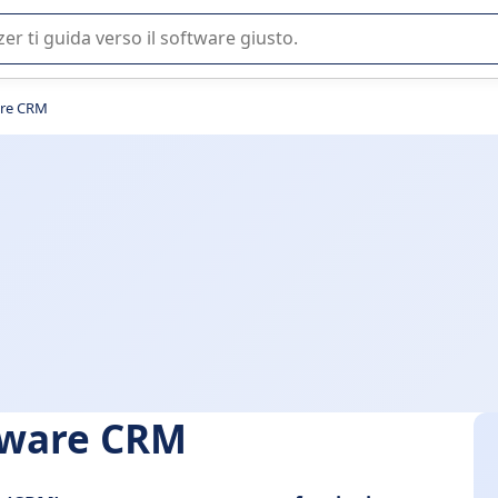
 o nella scelta di un software SaaS per la vostra azienda.
ware CRM
ftware CRM