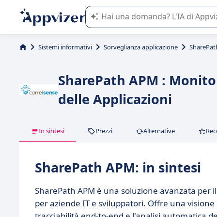
L'IA di Appvizer vi guida nell'utilizzo
Sistemi informativi
Sorveglianza applicazione
SharePa
SharePath APM : Monitor
delle Applicazioni
In sintesi
Prezzi
Alternative
Rec
SharePath APM: in sintesi
SharePath APM è una soluzione avanzata per il m
per aziende IT e sviluppatori. Offre una visione d
tracciabilità end-to-end e l'analisi automatica d