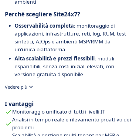
ambienti
Perché scegliere Site24x7?
Osservabilità completa
: monitoraggio di
applicazioni, infrastrutture, reti, log, RUM, test
sintetici, AIOps e ambienti MSP/RMM da
un’unica piattaforma
Alta scalabilità e prezzi flessibili
: moduli
espandibili, senza costi iniziali elevati, con
versione gratuita disponibile
Facile da usare
: installazione rapida, dashboard
Vedere più
intuitivi, adatto sia a principianti che a esperti
Automazione e integrazione
: si integra con
I vantaggi
Slack, Jira, strumenti CI/CD, Zapier, ServiceNow,
Monitoraggio unificato di tutti i livelli IT
con automazione delle azioni correttive
Analisi in tempo reale e rilevamento proattivo dei
Affidabilità comprovata
: notifiche tempestive
problemi
e precise, oltre 13.000 clienti nel mondo
Scalabilità e gestione multi-tenant per MSP e