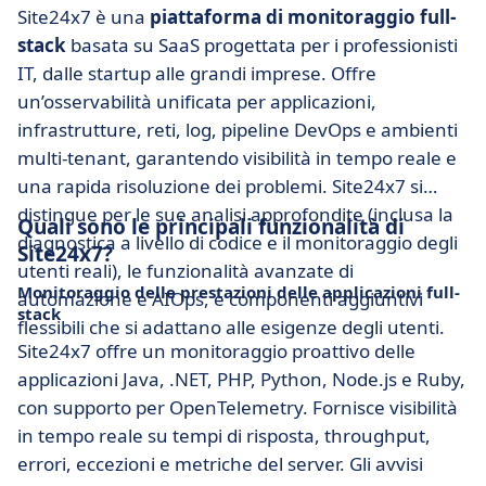
Site24x7 è una
piattaforma di monitoraggio full-
stack
basata su SaaS progettata per i professionisti
IT, dalle startup alle grandi imprese. Offre
un’osservabilità unificata per applicazioni,
infrastrutture, reti, log, pipeline DevOps e ambienti
multi-tenant, garantendo visibilità in tempo reale e
una rapida risoluzione dei problemi. Site24x7 si
distingue per le sue analisi approfondite (inclusa la
Quali sono le principali funzionalità di
diagnostica a livello di codice e il monitoraggio degli
Site24x7?
utenti reali), le funzionalità avanzate di
Monitoraggio delle prestazioni delle applicazioni full-
automazione e AIOps, e componenti aggiuntivi
stack
flessibili che si adattano alle esigenze degli utenti.
Site24x7 offre un monitoraggio proattivo delle
applicazioni Java, .NET, PHP, Python, Node.js e Ruby,
con supporto per OpenTelemetry. Fornisce visibilità
in tempo reale su tempi di risposta, throughput,
errori, eccezioni e metriche del server. Gli avvisi