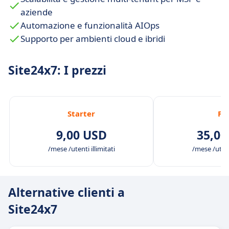
aziende
Automazione e funzionalità AIOps
Supporto per ambienti cloud e ibridi
Site24x7: I prezzi
Starter
PR
9,00 USD
35,00
/mese /utenti illimitati
/mese /utenti
Alternative clienti a
Site24x7