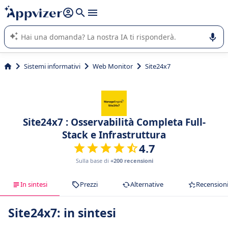
righe con
shift + enter
).
L'IA di Appvizer vi guida nell'utilizzo o nella scelta di un
software SaaS per la vostra azienda.
Sistemi informativi
Web Monitor
Site24x7
Site24x7 : Osservabilità Completa Full-
Stack e Infrastruttura
4.7
Sulla base di
+200 recensioni
In sintesi
Prezzi
Alternative
Recension
Site24x7: in sintesi