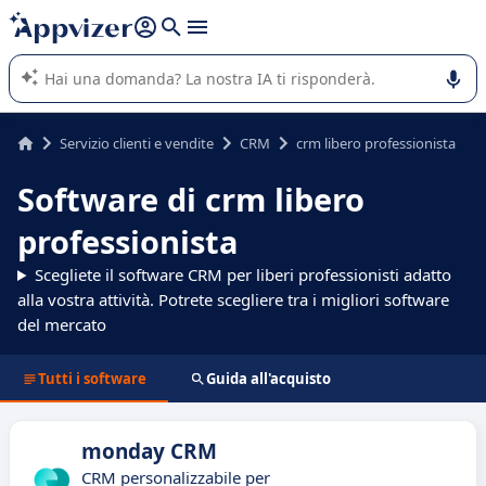
righe con
shift + enter
).
L'IA di Appvizer vi guida nell'utilizzo o nella scelta di un
software SaaS per la vostra azienda.
Servizio clienti e vendite
CRM
crm libero professionista
Software di crm libero
professionista
Scegliete il software CRM per liberi professionisti adatto
alla vostra attività. Potrete scegliere tra i migliori software
del mercato
Tutti i software
Guida all'acquisto
monday CRM
CRM personalizzabile per