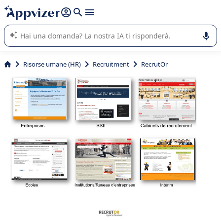
righe con
shift + enter
).
L'IA di Appvizer vi guida nell'utilizzo o nella scelta di un
software SaaS per la vostra azienda.
Risorse umane (HR)
Recruitment
RecrutOr