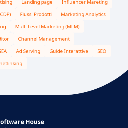
tising
Landing page
Influencer Mareting
(CDP)
Flussi Prodotti
Marketing Analytics
ing
Multi Level Marketing (MLM)
itor
Channel Management
SEA
Ad Serving
Guide Interattive
SEO
netlinking
Software House