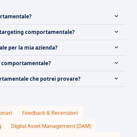
ortamentale?
 e targeting comportamentale?
le per la mia azienda?
ing comportamentale?
ortamentale che potrei provare?
onari
Feedback & Recensioni
g
Digital Asset Management (DAM)