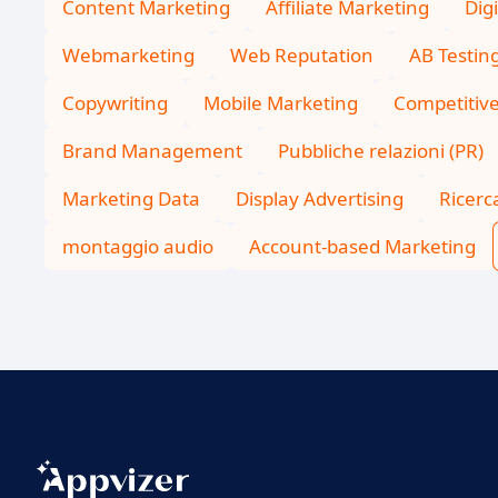
Content Marketing
Affiliate Marketing
Dig
Webmarketing
Web Reputation
AB Testin
Copywriting
Mobile Marketing
Competitive
Brand Management
Pubbliche relazioni (PR)
Marketing Data
Display Advertising
Ricerc
montaggio audio
Account-based Marketing