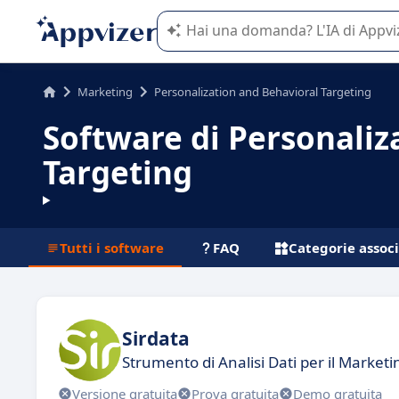
L'IA di Appvizer vi guida nell'utilizzo
Marketing
Personalization and Behavioral Targeting
Software di Personaliz
Targeting
Tutti i software
FAQ
Categorie assoc
Sirdata
Strumento di Analisi Dati per il Market
Versione gratuita
Prova gratuita
Demo gratuita