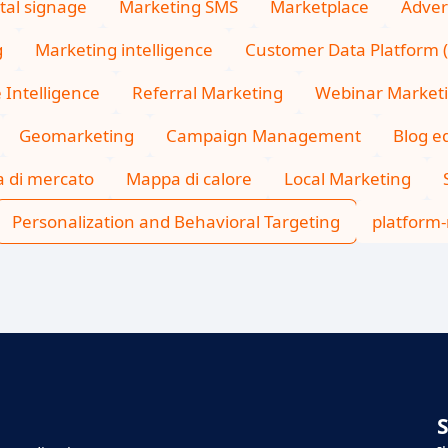
ital signage
Marketing SMS
Marketplace
Adver
g
Marketing intelligence
Customer Data Platform 
 Intelligence
Referral Marketing
Webinar Market
Geomarketing
Campaign Management
Blog ed
a di mercato
Mappa di calore
Local Marketing
Personalization and Behavioral Targeting
platform-