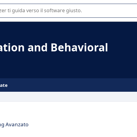
 o nella scelta di un software SaaS per la vostra azienda.
ation and Behavioral
iate
ing Avanzato